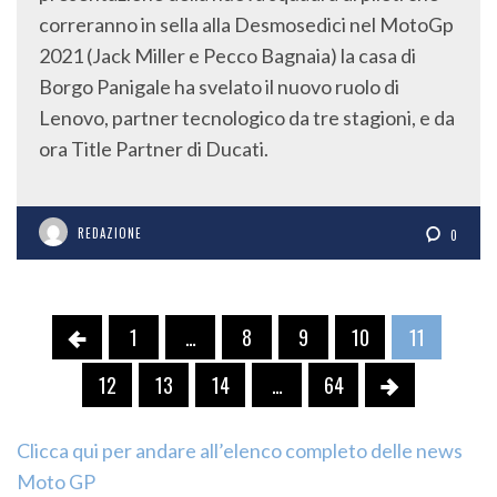
correranno in sella alla Desmosedici nel MotoGp
2021 (Jack Miller e Pecco Bagnaia) la casa di
Borgo Panigale ha svelato il nuovo ruolo di
Lenovo, partner tecnologico da tre stagioni, e da
ora Title Partner di Ducati.
REDAZIONE
0
1
…
8
9
10
11
12
13
14
…
64
Clicca qui per andare all’elenco completo delle news
Moto GP