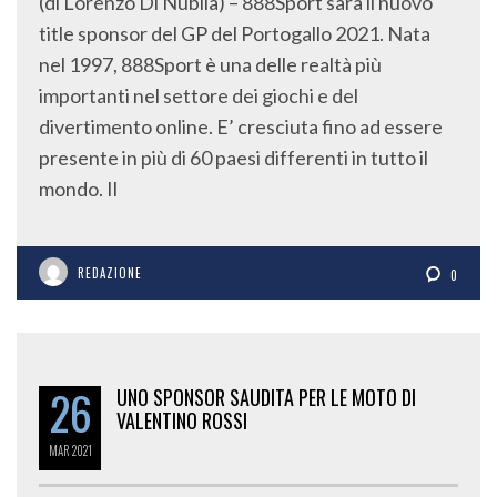
(di Lorenzo Di Nubila) – 888Sport sarà il nuovo
title sponsor del GP del Portogallo 2021. Nata
nel 1997, 888Sport è una delle realtà più
importanti nel settore dei giochi e del
divertimento online. E’ cresciuta fino ad essere
presente in più di 60 paesi differenti in tutto il
mondo. Il
REDAZIONE
0
26
UNO SPONSOR SAUDITA PER LE MOTO DI
VALENTINO ROSSI
MAR
2021