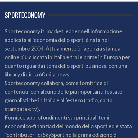
SPORTECONOMY
Sporteconomy.it, market leader nell'informazione
applicata all'economia dello sport, è nata nel
settembre 2004. Attualmente è l'agenzia stampa
online più cliccata in Italia e tra le prime in Europa per
quanto riguarda i temi dello sport-business, con una
library di circa 60 mila news.
Sporteconomy collabora, come fornitrice di
contenuti, con alcune delle più importanti testate
giornalistiche in Italia e all’estero (radio, carta
stampata e tv).
Fornisce approfondimenti sui principali temi
economico-finanziari del mondo dello sport ed è stata
"contributor" di SkySport nella prima edizione di