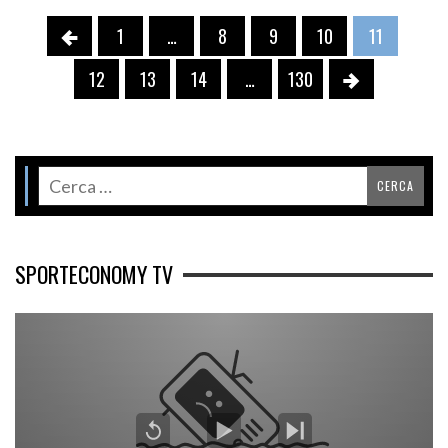
1
…
8
9
10
11
12
13
14
…
130
SPORTECONOMY TV