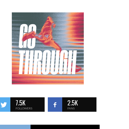
7.5K
2.5K
FOLLOWERS
FANS