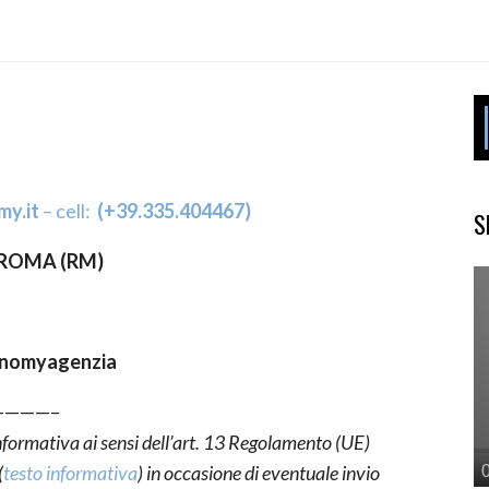
y.it
– cell:
(+39.335.404467)
S
 – ROMA (RM)
nomyagenzia
———–
 informativa
ai sensi dell’art. 13 Regolamento (UE)
(
testo informativa
)
in occasione di eventuale invio