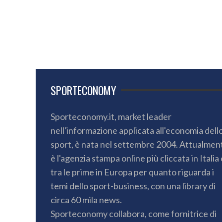
SPORTECONOMY
Sporteconomy.it, market leader
nell'informazione applicata all'economia dell
sport, è nata nel settembre 2004. Attualmen
è l'agenzia stampa online più cliccata in Italia 
tra le prime in Europa per quanto riguarda i
temi dello sport-business, con una library di
circa 60 mila news.
Sporteconomy collabora, come fornitrice di