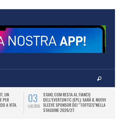
03
06
T, UN
STAKE.COM RESTA AL FIANCO
M
E PER
DELL’EVERTON FC (EPL): SARÀ IL NUOVO
P
DO A VITA.
SLEEVE SPONSOR DEI “TOFFEES”NELLA
“
LUG 2026
LUG 2026
STAGIONE 2026/27.