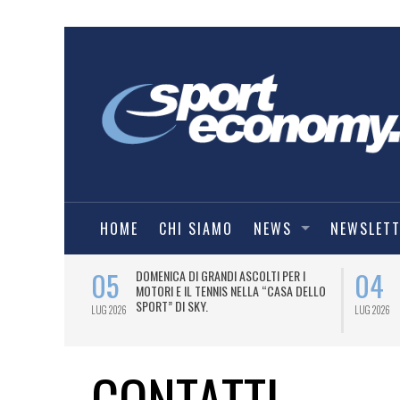
HOME
CHI SIAMO
NEWS
NEWSLET
05
04
A UNA MAGLIA-
DOMENICA DI GRANDI ASCOLTI PER I
IORENTINA
MOTORI E IL TENNIS NELLA “CASA DELLO
SPORT” DI SKY.
LUG 2026
LUG 2026
CONTATTI