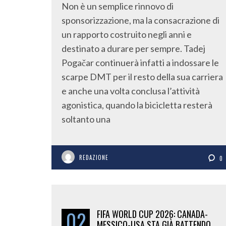
Non è un semplice rinnovo di
sponsorizzazione, ma la consacrazione di
un rapporto costruito negli anni e
destinato a durare per sempre. Tadej
Pogačar continuerà infatti a indossare le
scarpe DMT per il resto della sua carriera
e anche una volta conclusa l’attività
agonistica, quando la bicicletta resterà
soltanto una
REDAZIONE
0
02
FIFA WORLD CUP 2026: CANADA-
MESSICO-USA STA GIÀ BATTENDO