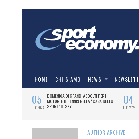
HOME
CHI SIAMO
NEWS
NEWSLET
05
04
A UNA MAGLIA-
DOMENICA DI GRANDI ASCOLTI PER I
IORENTINA
MOTORI E IL TENNIS NELLA “CASA DELLO
SPORT” DI SKY.
LUG 2026
LUG 2026
AUTHOR ARCHIVE