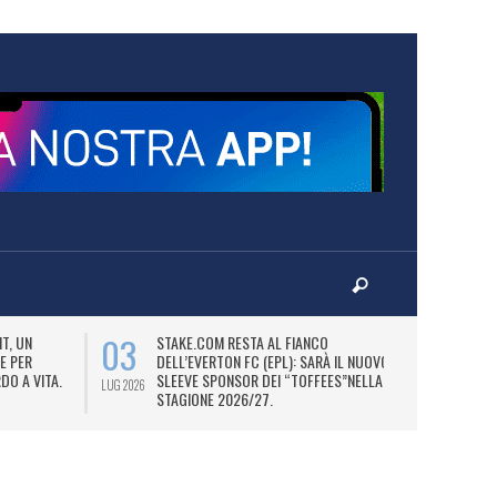
03
06
T, UN
STAKE.COM RESTA AL FIANCO
M
E PER
DELL’EVERTON FC (EPL): SARÀ IL NUOVO
P
DO A VITA.
SLEEVE SPONSOR DEI “TOFFEES”NELLA
“
LUG 2026
LUG 2026
STAGIONE 2026/27.