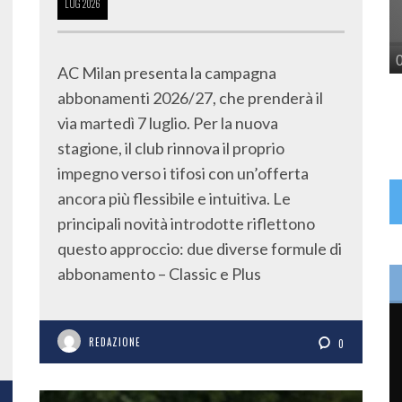
LUG
2026
AC Milan presenta la campagna
abbonamenti 2026/27, che prenderà il
via martedì 7 luglio. Per la nuova
stagione, il club rinnova il proprio
impegno verso i tifosi con un’offerta
ancora più flessibile e intuitiva. Le
principali novità introdotte riflettono
questo approccio: due diverse formule di
abbonamento – Classic e Plus
REDAZIONE
0