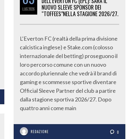
DELL’EVERTON FC (EPL): SARÀ IL
NUOVO SLEEVE SPONSOR DEI
LUG
2026
“TOFFEES”NELLA STAGIONE 2026/27.
L’Everton FC (realtà della prima divisione
calcistica inglese) e Stake.com (colosso
internazionale del betting) proseguono il
loro percorso comune con un nuovo
accordo pluriennale che vedrà il brand di
gaming e scommesse sportive diventare
Official Sleeve Partner del club a partire
dalla stagione sportiva 2026/27. Dopo
quattro anni come main
REDAZIONE
0