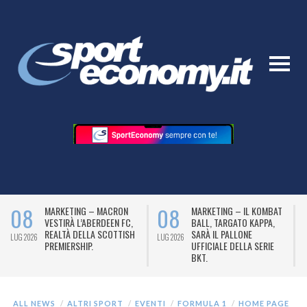
08
08
MARKETING – MACRON
MARKETING – IL KOMBAT
VESTIRÀ L’ABERDEEN FC,
BALL, TARGATO KAPPA,
REALTÀ DELLA SCOTTISH
SARÀ IL PALLONE
LUG 2026
LUG 2026
L
PREMIERSHIP.
UFFICIALE DELLA SERIE
BKT.
ALL NEWS
ALTRI SPORT
EVENTI
FORMULA 1
HOME PAGE