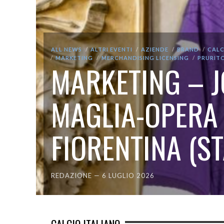
ALL NEWS
ALTRI EVENTI
AZIENDE
BRAND
CALC
MARKETING
MERCHANDISING LICENSING
PRURIT
MARKETING – 
MAGLIA-OPERA 
FIORENTINA (ST
REDAZIONE
—
6 LUGLIO 2026