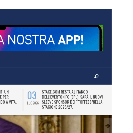
03
06
T, UN
STAKE.COM RESTA AL FIANCO
M
E PER
DELL’EVERTON FC (EPL): SARÀ IL NUOVO
P
DO A VITA.
SLEEVE SPONSOR DEI “TOFFEES”NELLA
“
LUG 2026
LUG 2026
STAGIONE 2026/27.