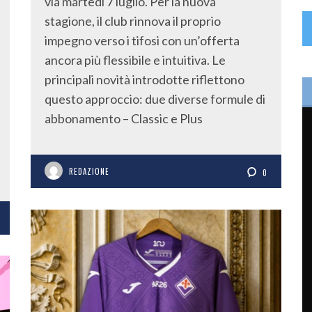
via martedì 7 luglio. Per la nuova
stagione, il club rinnova il proprio
impegno verso i tifosi con un’offerta
ancora più flessibile e intuitiva. Le
principali novità introdotte riflettono
questo approccio: due diverse formule di
abbonamento – Classic e Plus
REDAZIONE
0