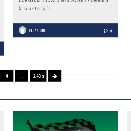
questo, la nuova divisa 2026/27 celebra
la sua storia, il
REDAZIONE
0
4
…
3.425