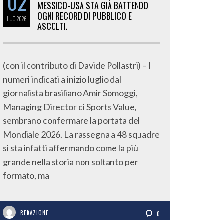
02
MESSICO-USA STA GIÀ BATTENDO
OGNI RECORD DI PUBBLICO E
LUG
2026
ASCOLTI.
(con il contributo di Davide Pollastri) – I
numeri indicati a inizio luglio dal
giornalista brasiliano Amir Somoggi,
Managing Director di Sports Value,
sembrano confermare la portata del
Mondiale 2026. La rassegna a 48 squadre
si sta infatti affermando come la più
grande nella storia non soltanto per
formato, ma
REDAZIONE
0