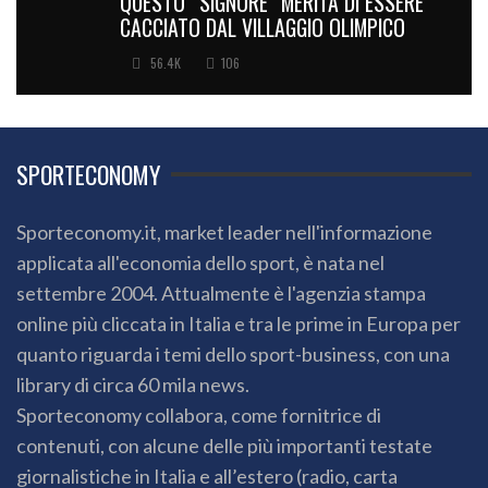
QUESTO “SIGNORE” MERITA DI ESSERE
CACCIATO DAL VILLAGGIO OLIMPICO
56.4K
106
SPORTECONOMY
Sporteconomy.it, market leader nell'informazione
applicata all'economia dello sport, è nata nel
settembre 2004. Attualmente è l'agenzia stampa
online più cliccata in Italia e tra le prime in Europa per
quanto riguarda i temi dello sport-business, con una
library di circa 60 mila news.
Sporteconomy collabora, come fornitrice di
contenuti, con alcune delle più importanti testate
giornalistiche in Italia e all’estero (radio, carta