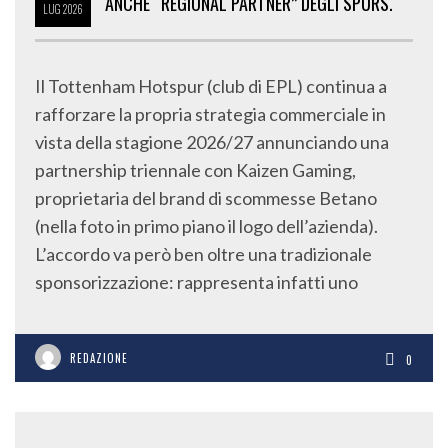
ANCHE “REGIONAL PARTNER” DEGLI SPURS.
LUG
2026
Il Tottenham Hotspur (club di EPL) continua a
rafforzare la propria strategia commerciale in
vista della stagione 2026/27 annunciando una
partnership triennale con Kaizen Gaming,
proprietaria del brand di scommesse Betano
(nella foto in primo piano il logo dell’azienda).
L’accordo va però ben oltre una tradizionale
sponsorizzazione: rappresenta infatti uno
REDAZIONE
0