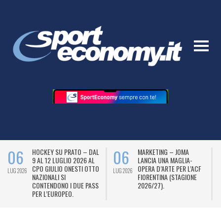
06
06
HOCKEY SU PRATO – DAL
MARKETING – JOMA
9 AL 12 LUGLIO 2026 AL
LANCIA UNA MAGLIA-
CPO GIULIO ONESTI OTTO
OPERA D’ARTE PER L’ACF
LUG 2026
LUG 2026
L
NAZIONALI SI
FIORENTINA (STAGIONE
CONTENDONO I DUE PASS
2026/27).
PER L’EUROPEO.