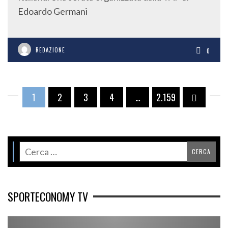
Edoardo Germani
REDAZIONE
0
1
2
3
4
…
2.159
SPORTECONOMY TV