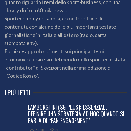
quanto riguarda i temi dello sport-business, con una
library di circa 60 mila news.
Sporteconomy collabora, come fornitrice di
contenuti, con alcune delle più importanti testate
giornalistiche in Italia e all’estero (radio, carta
stampata e tv).
Fornisce approfondimenti sui principali temi
economico-finanziari del mondo dello sport ed è stata
"contributor" di SkySport nella prima edizione di
"CodiceRosso".
I PIÙ LETTI
LAMBORGHINI (SG PLUS): ESSENZIALE
DEFINIRE UNA STRATEGIA AD HOC QUANDO SI
PARLA DI “FAN ENGAGEMENT”
98.3K
83