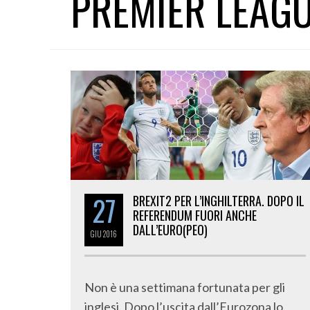
PREMIER LEAG
27
BREXIT2 PER L’INGHILTERRA. DOPO IL
REFERENDUM FUORI ANCHE
DALL’EURO(PEO)
GIU
2016
Non è una settimana fortunata per gli
inglesi. Dopo l’uscita dall’Eurozona lo