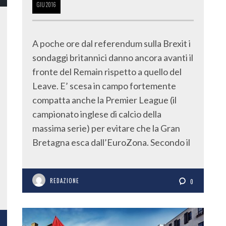
GIU
2016
A poche ore dal referendum sulla Brexit i
sondaggi britannici danno ancora avanti il
fronte del Remain rispetto a quello del
Leave. E’ scesa in campo fortemente
compatta anche la Premier League (il
campionato inglese di calcio della
massima serie) per evitare che la Gran
Bretagna esca dall’EuroZona. Secondo il
REDAZIONE
0