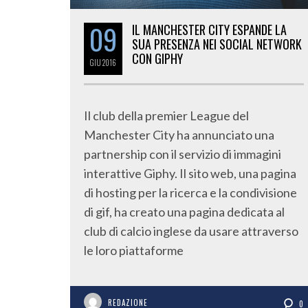
09
IL MANCHESTER CITY ESPANDE LA
SUA PRESENZA NEI SOCIAL NETWORK
CON GIPHY
GIU
2016
Il club della premier League del
Manchester City ha annunciato una
partnership con il servizio di immagini
interattive Giphy. Il sito web, una pagina
di hosting per la ricerca e la condivisione
di gif, ha creato una pagina dedicata al
club di calcio inglese da usare attraverso
le loro piattaforme
REDAZIONE
0