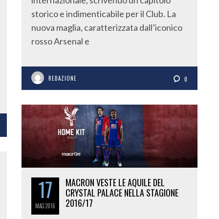
internazionale, scrivendo un capitolo
storico e indimenticabile per il Club. La
nuova maglia, caratterizzata dall’iconico
rosso Arsenal e
REDAZIONE
0
17
MACRON VESTE LE AQUILE DEL
CRYSTAL PALACE NELLA STAGIONE
2016/17
MAG
2016