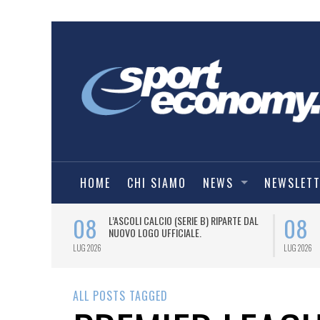
HOME
CHI SIAMO
NEWS
NEWSLET
08
08
BALL, TARGATO
L’ASCOLI CALCIO (SERIE B) RIPARTE DAL
FFICIALE
NUOVO LOGO UFFICIALE.
LUG 2026
LUG 2026
ALL POSTS TAGGED