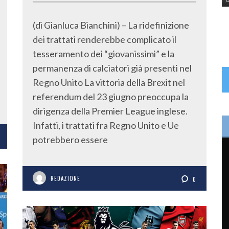
(di Gianluca Bianchini) – La ridefinizione
dei trattati renderebbe complicato il
tesseramento dei “giovanissimi” e la
permanenza di calciatori già presenti nel
Regno Unito La vittoria della Brexit nel
referendum del 23 giugno preoccupa la
dirigenza della Premier League inglese.
Infatti, i trattati fra Regno Unito e Ue
potrebbero essere
REDAZIONE
0