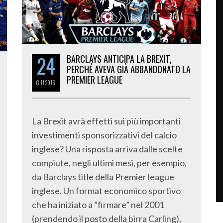
24
BARCLAYS ANTICIPA LA BREXIT,
PERCHÉ AVEVA GIÀ ABBANDONATO LA
PREMIER LEAGUE
GIU
2016
La Brexit avrà effetti sui più importanti
investimenti sponsorizzativi del calcio
inglese? Una risposta arriva dalle scelte
compiute, negli ultimi mesi, per esempio,
da Barclays title della Premier league
inglese. Un format economico sportivo
che ha iniziato a “firmare” nel 2001
(prendendo il posto della birra Carling),