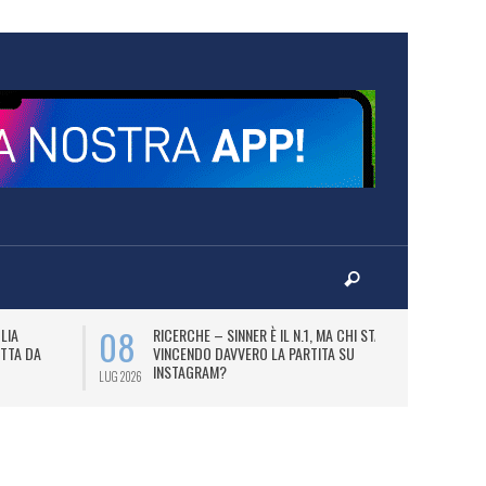
08
09
LIA
RICERCHE – SINNER È IL N.1, MA CHI STA
B
TTA DA
VINCENDO DAVVERO LA PARTITA SU
DE
INSTAGRAM?
BI
LUG 2026
LUG 2026