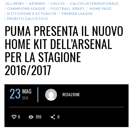
ALL NEWS
AZIENDE
CALCIO
CALCIO.INTERNAZIONALE
CHAMPIONS LEAGUE
FOOTBALL JERSEY
HOME PAGE
ISTITUZIONE E ATTUALITÀ
PREMIER LEAGUE
PRURITO CALCISTICO
PUMA PRESENTA IL NUOVO
HOME KIT DELL’ARSENAL
PER LA STAGIONE
2016/2017
23
MAG
REDAZIONE
2016
0
910
0