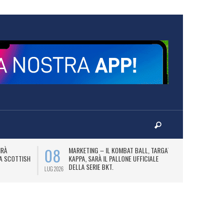
08
10
IRÀ
MARKETING – IL KOMBAT BALL, TARGATO
F
LA SCOTTISH
KAPPA, SARÀ IL PALLONE UFFICIALE
A
DELLA SERIE BKT.
LUG 2026
LUG 2026