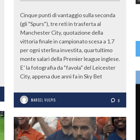
Cinque punti di vantaggio sulla seconda
(gli “Spurs“), tre reti in trasferta al
Manchester City, quotazione della
vittoria finale in campionato scesa a 1.7
per ogni sterlina investita, quartultimo
monte salari della Premier league inglese.
E’ la fotografia da “favola” del Leicester
City, appena due anni fa in Sky Bet
MARCEL VULPIS
0