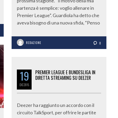
prossima stagione. “Il motivo della mia
partenza è semplice: voglio allenare in
Premier League”. Guardiola ha detto che
aveva bisogno di una nuova sfida, “Penso
REDAZIONE
0
19
PREMIER LEAGUE E BUNDESLIGA IN
DIRETTA STREAMING SU DEEZER
DIC
2015
Deezer ha raggiunto un accordo con il
circuito TalkSport, per offrire le partite