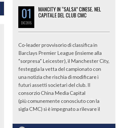
01
MANCITY IN “SALSA” CINESE. NEL
CAPITALE DEL CLUB CMC
DIC
2015
Co-leader provvisorio di classifica in
Barclays Premier League (insieme alla
“sorpresa” Leicester), il Manchester City,
festeggia la vetta del campionato con
una notizia che rischia di modificare i
futuri assetti societari del club. Il
consorzio China Media Capital
(più comunemente conosciuto con la
sigla CMC) si è impegnato a rilevare il