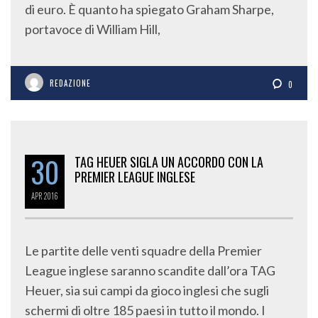
di euro. È quanto ha spiegato Graham Sharpe,
portavoce di William Hill,
REDAZIONE
0
30
TAG HEUER SIGLA UN ACCORDO CON LA
PREMIER LEAGUE INGLESE
APR
2016
Le partite delle venti squadre della Premier
League inglese saranno scandite dall’ora TAG
Heuer, sia sui campi da gioco inglesi che sugli
schermi di oltre 185 paesi in tutto il mondo. I