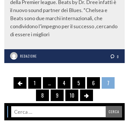
della Premier league. Beats by Dr. Dree infatti è
il nuovo sound partner dei Blues. “Chelsea e
Beats sono due marchi internazionali, che
condividono l’impegno per il successo ,cercando
di essere i migliori
REDAZIONE
0
1
…
4
5
6
7
8
9
10