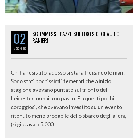
02
SCOMMESSE PAZZE SUI FOXES DI CLAUDIO
RANIERI
MAG
2016
Chi ha resistito, adesso si starà fregando le mani.
Sono stati pochissimi i temerari che a inizio
stagione avevano puntato sul trionfo del
Leicester, ormai a un passo. E a questi pochi
coraggiosi, che avevano investito su un evento
ritenuto meno probabile dello sbarco degli alieni,
(si giocava a 5.000