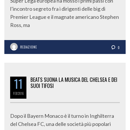
Super Lega europea ha mosso i primi passi con
l’incontro segreto fra i dirigenti delle big di
Premier League e il magnate americano Stephen
Ross, ma
REDAZIONE
0
11
BEATS SUONA LA MUSICA DEL CHELSEA E DEI
SUOI TIFOSI
FEB
2016
Dopo il Bayern Monaco è il turno in Inghilterra
del Chelsea FC, una delle società più popolari