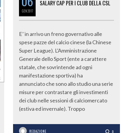
06
SALARY CAP PER I CLUB DELLA CSL
GEN
2017
E’ in arrivo un freno governativo alle
spese pazze del calcio cinese (la Chinese
Super League). L’Amministrazione
Generale dello Sport (ente a carattere
statale, che sovrintende ad ogni
manifestazione sportiva) ha
annunciato che sono allo studio una serie
misure per contrastare gli investimenti
dei club nelle sessioni di calciomercato
(estiva ed invernale). Troppo
REDAZIONE
0