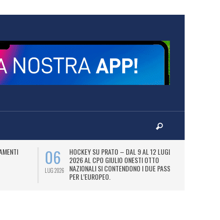
06
07
AMENTI
HOCKEY SU PRATO – DAL 9 AL 12 LUGLIO
LA
2026 AL CPO GIULIO ONESTI OTTO
(
NAZIONALI SI CONTENDONO I DUE PASS
OL
LUG 2026
LUG 2026
PER L’EUROPEO.
SI
DI