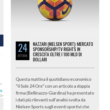
24
NAZZARI (NIELSEN SPORT): MERCATO
SPONSORSHIP/TV RIGHTS IN
CRESCITA OLTRE I 100 MLD DI
OTT
2016
DOLLARI
Questa mattina il quotidiano economico
“Il Sole 24 Ore” con un articolo a doppia
firma (Bellinazzo-Giardina) ha presentato
i dati più rilevanti sull’analisi svolta da
Nielsen Sports sugli eventi sportivi che