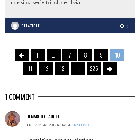
REDAZIONE
0
1
…
7
8
9
10
11
12
13
…
325
1
COMMENT
DI MARCO CLAUDIO
1 NOVEMBRE 2019 AT 14:04 —
RISPONDI
vorrei ricevere newsletters