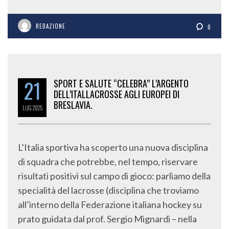
REDAZIONE
0
21
SPORT E SALUTE “CELEBRA” L’ARGENTO
DELL’ITALLACROSSE AGLI EUROPEI DI
BRESLAVIA.
LUG
2025
L’Italia sportiva ha scoperto una nuova disciplina
di squadra che potrebbe, nel tempo, riservare
risultati positivi sul campo di gioco: parliamo della
specialità del lacrosse (disciplina che troviamo
all’interno della Federazione italiana hockey su
prato guidata dal prof. Sergio Mignardi – nella
foto sotto). Nei giorni scorsi gli azzurri della