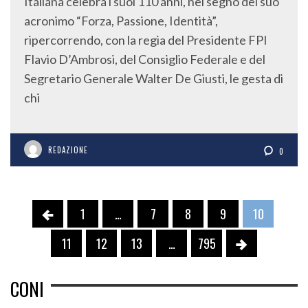
acronimo “Forza, Passione, Identità”,
ripercorrendo, con la regia del Presidente FPI
Flavio D’Ambrosi, del Consiglio Federale e del
Segretario Generale Walter De Giusti, le gesta di
chi
REDAZIONE
0
1
…
7
8
9
10
11
12
13
…
795
CONI