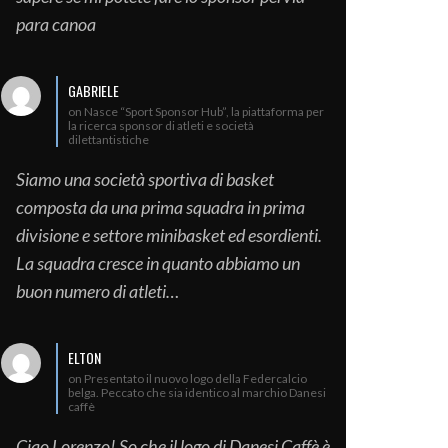
para canoa
GABRIELE
on Nasce “Sport Sponsor Hub”, la piattaforma per
la ricerca sponsor di atleti e società
dilettantistiche
Siamo una società sportiva di basket
composta da una prima squadra in prima
divisione e settore minibasket ed esordienti.
La squadra cresce in quanto abbiamo un
buon numero di atleti…
ELTON
on Presentato il nuovo logo della Federcalcio
belga. Peccato che sia identico al marchio Danesi
caffè
Ciao Lorenzo! So che il logo di Danesi Caffè è