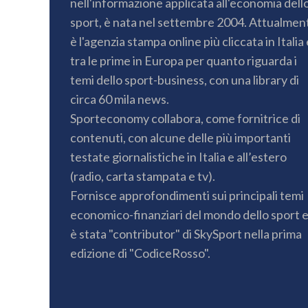
nell'informazione applicata all'economia dell
sport, è nata nel settembre 2004. Attualmen
è l'agenzia stampa online più cliccata in Italia 
tra le prime in Europa per quanto riguarda i
temi dello sport-business, con una library di
circa 60 mila news.
Sporteconomy collabora, come fornitrice di
contenuti, con alcune delle più importanti
testate giornalistiche in Italia e all’estero
(radio, carta stampata e tv).
Fornisce approfondimenti sui principali temi
economico-finanziari del mondo dello sport 
è stata "contributor" di SkySport nella prima
edizione di "CodiceRosso".