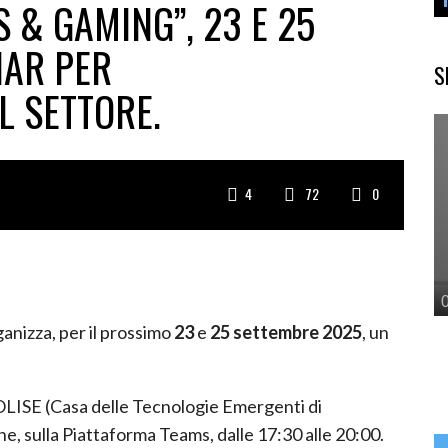
S & GAMING”, 23 E 25
NAR PER
S
L SETTORE.
4
72
0
anizza, per il prossimo
23
e
25 settembre 2025
, un
.
OLISE (Casa delle Tecnologie Emergenti di
e, sulla Piattaforma Teams, dalle 17:30 alle 20:00.