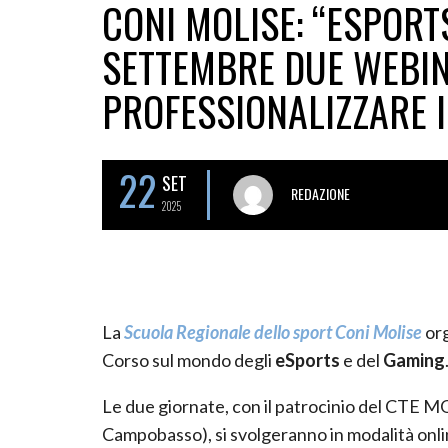
CONI MOLISE: “ESPORT
SETTEMBRE DUE WEBI
PROFESSIONALIZZARE I
22
SET
REDAZIONE
2025
La
Scuola Regionale dello sport Coni Molise
org
Corso sul mondo degli
eSports
e del
Gaming
Le due giornate, con il patrocinio del CTE M
Campobasso), si svolgeranno in modalità onlin