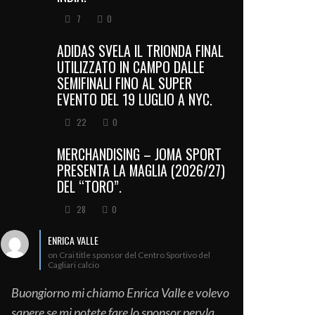
7
0
ADIDAS SVELA IL TRIONDA FINAL
UTILIZZATO IN CAMPO DALLE
SEMIFINALI FINO AL SUPER
EVENTO DEL 19 LUGLIO A NYC.
22
0
MERCHANDISING – JOMA SPORT
PRESENTA LA MAGLIA (2026/27)
DEL “TORO”.
28
0
ENRICA VALLE
on Crai title sponsor del Centro Sportivo del
Cagliari calcio
Buongiorno mi chiamo Enrica Valle e volevo
sapere se mi potete fare lo sponsor pervla