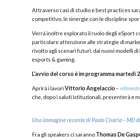
Attraverso casi di studio e best practices s
competitivo, le sinergie con le discipline spo
Verrà inoltre esplorato il ruolo degli eSport
particolare attenzione alle strategie di mar
rivolto agli scenari futuri, dai nuovi modelli 
esports & gaming.
L’avvio del corso è im programma martedì 2
Aprirà i lavori
Vittorio Angelaccio
–
referente
che, dopo i saluti istituzionali, presenterà e 
Una immagine recente di Paolo
Cisaria – MD d
Fra gli speakers ci saranno
Thomas De Gaspe