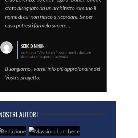
stato disegnato da un architetto romano il
nome di cui non riesco a ricordare. Se per
caso potresti farmelo sapere…
SERGIO MINONI
on Nasce “Workpleis” , community digitale
dedicata allo sport in azienda
Buongiorno , vorrei info più approfondire del
Vostro progetto.
 NOSTRI AUTORI