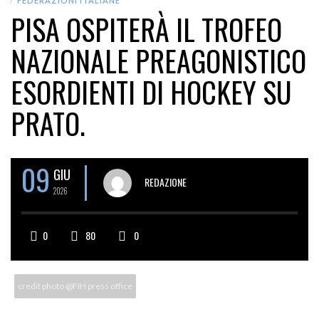
FEDERAZIONI ITALIANE
PISA OSPITERÀ IL TROFEO
NAZIONALE PREAGONISTICO
ESORDIENTI DI HOCKEY SU
PRATO.
09
GIU
REDAZIONE
2026
0
80
0
credit photo @FIH press office