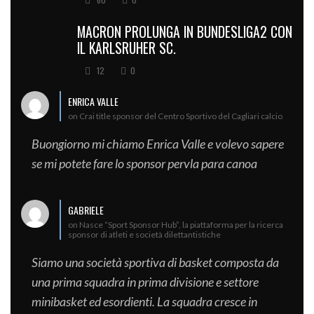
MACRON PROLUNGA IN BUNDESLIGA2 CON
IL KARLSRUHER SC.
12
0
ENRICA VALLE
on Crai title sponsor del Centro Sportivo del Cagliari calcio
Buongiorno mi chiamo Enrica Valle e volevo sapere
se mi potete fare lo sponsor pervla para canoa
GABRIELE
on Nasce “Sport Sponsor Hub”, la piattaforma per la ricerca
sponsor di atleti e società dilettantistiche
Siamo una società sportiva di basket composta da
una prima squadra in prima divisione e settore
minibasket ed esordienti. La squadra cresce in