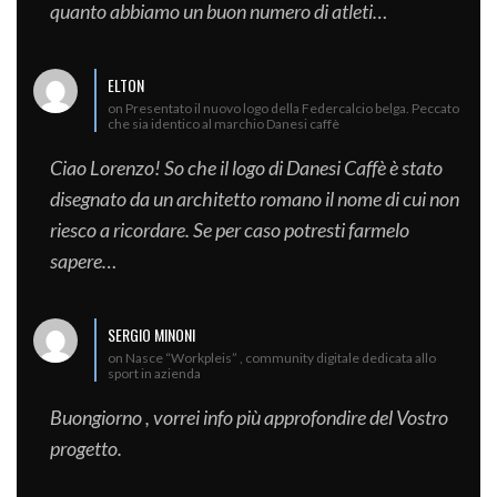
quanto abbiamo un buon numero di atleti…
ELTON
on Presentato il nuovo logo della Federcalcio belga. Peccato
che sia identico al marchio Danesi caffè
Ciao Lorenzo! So che il logo di Danesi Caffè è stato
disegnato da un architetto romano il nome di cui non
riesco a ricordare. Se per caso potresti farmelo
sapere…
SERGIO MINONI
on Nasce “Workpleis” , community digitale dedicata allo
sport in azienda
Buongiorno , vorrei info più approfondire del Vostro
progetto.