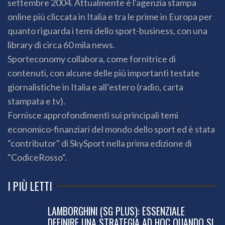
settembre 2004. Attualmente è l'agenzia stampa
online più cliccata in Italia e tra le prime in Europa per
quanto riguarda i temi dello sport-business, con una
library di circa 60 mila news.
Sporteconomy collabora, come fornitrice di
contenuti, con alcune delle più importanti testate
giornalistiche in Italia e all’estero (radio, carta
stampata e tv).
Fornisce approfondimenti sui principali temi
economico-finanziari del mondo dello sport ed è stata
"contributor" di SkySport nella prima edizione di
"CodiceRosso".
I PIÙ LETTI
LAMBORGHINI (SG PLUS): ESSENZIALE
DEFINIRE UNA STRATEGIA AD HOC QUANDO SI