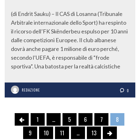
(di Endrit Sauku) – Il CAS di Losanna (Tribunale
Arbitrale internazionale dello Sport) ha respinto
il ricorso dell’FK Skënderbeu espulso per 10 anni
dalle competizioni Europee. Il club albanese
dovrà anche pagare 1 milione di euro perché,
secondo l’UEFA, è responsabile di “frode
sportiva”. Una batosta per la realtà calcistiche
REDAZIONE
0
1
…
5
6
7
8
9
10
11
…
13