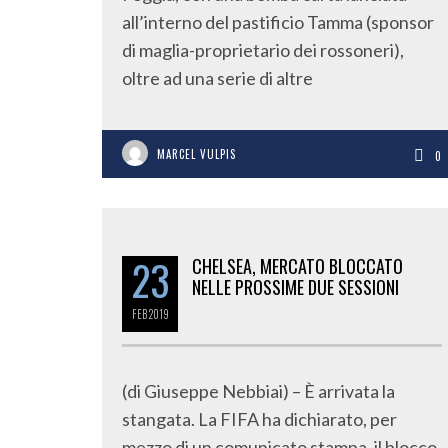
all’interno del pastificio Tamma (sponsor
di maglia-proprietario dei rossoneri),
oltre ad una serie di altre
MARCEL VULPIS
0
23
CHELSEA, MERCATO BLOCCATO
NELLE PROSSIME DUE SESSIONI
FEB
2019
(di Giuseppe Nebbiai) – È arrivata la
stangata. La FIFA ha dichiarato, per
mezzo di un comunicato stampa, il blocco