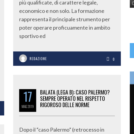
più qualificate, di carattere legale,
economico e non solo. La formazione
rappresenta il principale strumento per
poter operare proficuamente in ambito
sportivo ed
REDAZIONE
0
17
BALATA (LEGA B): CASO PALERMO?
SEMPRE OPERATO NEL RISPETTO
RIGOROSO DELLE NORME
MAG
2019
Dopo il “caso Palermo” (retrocesso in