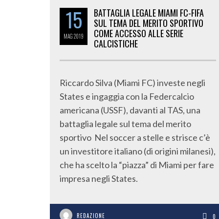
15
BATTAGLIA LEGALE MIAMI FC-FIFA
SUL TEMA DEL MERITO SPORTIVO
COME ACCESSO ALLE SERIE
MAG
2019
CALCISTICHE
Riccardo Silva (Miami FC) investe negli
States e ingaggia con la Federcalcio
americana (USSF), davanti al TAS, una
battaglia legale sul tema del merito
sportivo Nel soccer a stelle e strisce c’è
un investitore italiano (di origini milanesi),
che ha scelto la “piazza” di Miami per fare
impresa negli States.
REDAZIONE
0