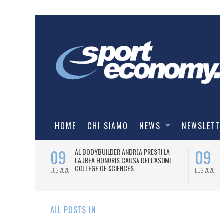
HOME
CHI SIAMO
NEWS
NEWSLET
09
09
IALIZZATA
AL BODYBUILDER ANDREA PRESTI LA
LYMARKET.
LAUREA HONORIS CAUSA DELL’ASOMI
COLLEGE OF SCIENCES.
LUG 2026
LUG 2026
ALL POSTS IN