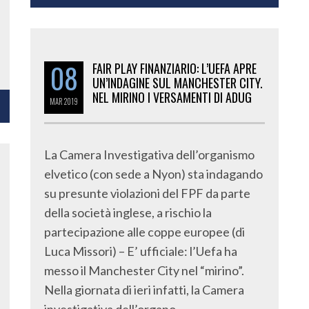
08
FAIR PLAY FINANZIARIO: L’UEFA APRE
UN’INDAGINE SUL MANCHESTER CITY.
NEL MIRINO I VERSAMENTI DI ADUG
MAR
2019
La Camera Investigativa dell’organismo
elvetico (con sede a Nyon) sta indagando
su presunte violazioni del FPF da parte
della società inglese, a rischio la
partecipazione alle coppe europee (di
Luca Missori) – E’ ufficiale: l’Uefa ha
messo il Manchester City nel “mirino”.
Nella giornata di ieri infatti, la Camera