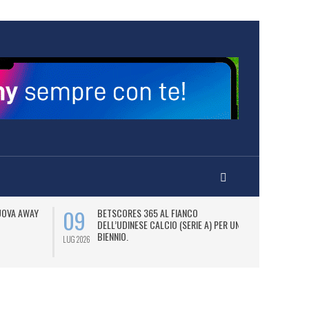
09
13
NUOVA AWAY
BETSCORES 365 AL FIANCO
B
DELL’UDINESE CALCIO (SERIE A) PER UN
S
BIENNIO.
LUG 2026
LUG 2026