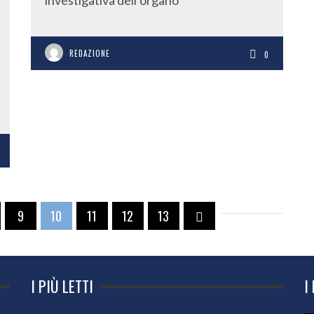
investigativa dell’organo
REDAZIONE
0
9
10
11
12
13
I PIÙ LETTI
I