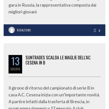
gara in Russia, la rappresentativa composta dai
migliori giovani
REDAZIONE
0
13
SUNTRADES SCALDA LE MAGLIE DELL’AC
CESENA IN B
GEN
2016
Il girone di ritorno del campionato di serie B in
casa A.C. Cesena inizia con un’importante novità.
A partire infatti dalla trasferta di Brescia, in
programma domenica 17 gennaio, il club