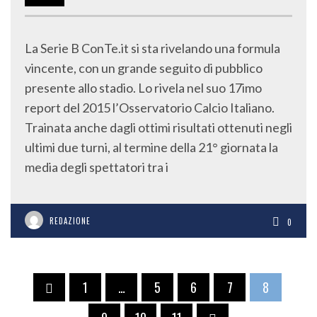
La Serie B ConTe.it si sta rivelando una formula
vincente, con un grande seguito di pubblico
presente allo stadio. Lo rivela nel suo 17imo
report del 2015 l’Osservatorio Calcio Italiano.
Trainata anche dagli ottimi risultati ottenuti negli
ultimi due turni, al termine della 21° giornata la
media degli spettatori tra i
REDAZIONE
0
1
…
5
6
7
8