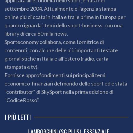
applicata all'economia dello sport, è nata nel
settembre 2004. Attualmente è l'agenzia stampa
online più cliccata in Italia e tra le prime in Europa per
quanto riguarda i temi dello sport-business, con una
library di circa 60 mila news.
Sporteconomy collabora, come fornitrice di
contenuti, con alcune delle più importanti testate
giornalistiche in Italia e all’estero (radio, carta
stampata e tv).
Fornisce approfondimenti sui principali temi
economico-finanziari del mondo dello sport ed è stata
"contributor" di SkySport nella prima edizione di
"CodiceRosso".
I PIÙ LETTI
LAMBORGHINI (SG PLUS): ESSENZIALE