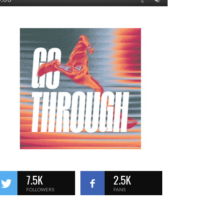
7.5K
2.5K
FOLLOWERS
FANS