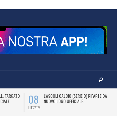
08
09
LL, TARGATO
L’ASCOLI CALCIO (SERIE B) RIPARTE DAL
A
ICIALE
NUOVO LOGO UFFICIALE.
L
C
LUG 2026
LUG 2026