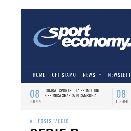
HOME
CHI SIAMO
NEWS
NEWSLET
08
08
O
COMBAT SPORTS – LA PROMOTION
IE A) PER UN
NIPPONICA SBARCA IN CAMBOGIA.
LUG 2026
LUG 2026
ALL POSTS TAGGED