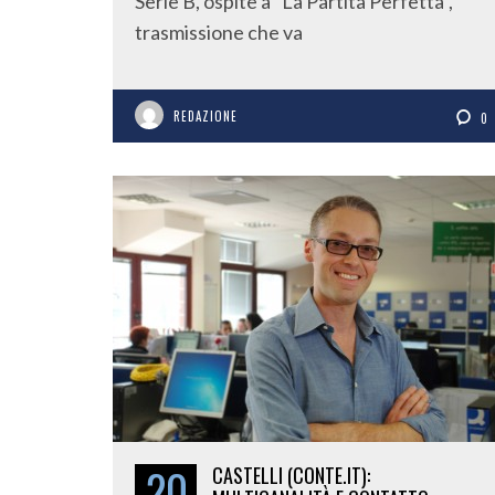
Serie B, ospite a “La Partita Perfetta”,
trasmissione che va
REDAZIONE
0
20
CASTELLI (CONTE.IT):