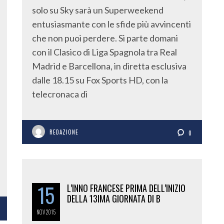
solo su Sky sarà un Superweekend
entusiasmante con le sfide più avvincenti
che non puoi perdere. Si parte domani
con il Clasico di Liga Spagnola tra Real
Madrid e Barcellona, in diretta esclusiva
dalle 18.15 su Fox Sports HD, con la
telecronaca di
REDAZIONE
0
15
L’INNO FRANCESE PRIMA DELL’INIZIO
DELLA 13IMA GIORNATA DI B
NOV
2015