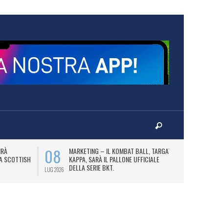
08
10
IRÀ
MARKETING – IL KOMBAT BALL, TARGATO
F
LA SCOTTISH
KAPPA, SARÀ IL PALLONE UFFICIALE
A
DELLA SERIE BKT.
LUG 2026
LUG 2026