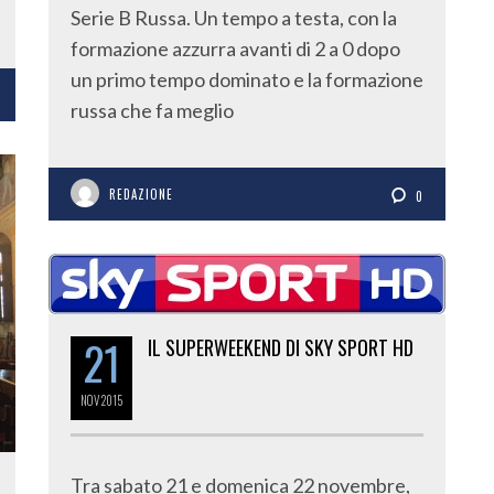
Serie B Russa. Un tempo a testa, con la
formazione azzurra avanti di 2 a 0 dopo
un primo tempo dominato e la formazione
russa che fa meglio
REDAZIONE
0
21
IL SUPERWEEKEND DI SKY SPORT HD
NOV
2015
Tra sabato 21 e domenica 22 novembre,