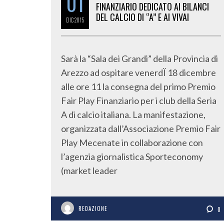
01
FINANZIARIO DEDICATO AI BILANCI
DEL CALCIO DI “A” E AI VIVAI
DIC
2015
Sarà la “Sala dei Grandi” della Provincia di
Arezzo ad ospitare venerdÏ 18 dicembre
alle ore 11 la consegna del primo Premio
Fair Play Finanziario per i club della Seria
A di calcio italiana. La manifestazione,
organizzata dall’Associazione Premio Fair
Play Mecenate in collaborazione con
l’agenzia giornalistica Sporteconomy
(market leader
REDAZIONE
0