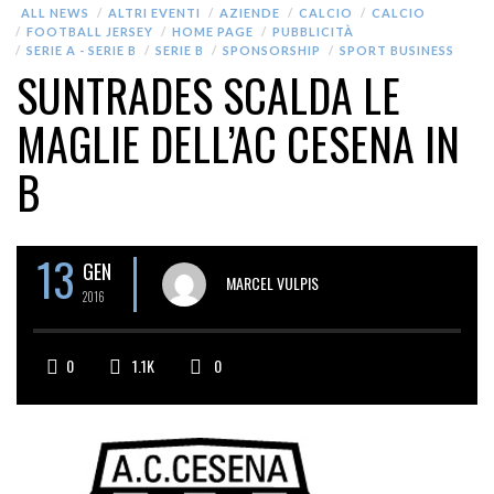
ALL NEWS
ALTRI EVENTI
AZIENDE
CALCIO
CALCIO
FOOTBALL JERSEY
HOME PAGE
PUBBLICITÀ
SERIE A - SERIE B
SERIE B
SPONSORSHIP
SPORT BUSINESS
SUNTRADES SCALDA LE
MAGLIE DELL’AC CESENA IN
B
13
GEN
MARCEL VULPIS
2016
0
1.1K
0