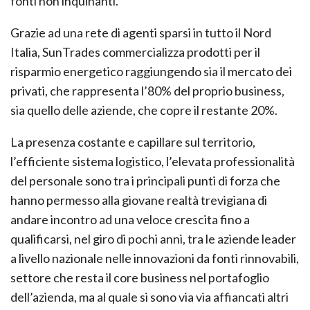
fonti non inquinanti.
Grazie ad una rete di agenti sparsi in tutto il Nord
Italia, SunTrades commercializza prodotti per il
risparmio energetico raggiungendo sia il mercato dei
privati, che rappresenta l’80% del proprio business,
sia quello delle aziende, che copre il restante 20%.
La presenza costante e capillare sul territorio,
l’efficiente sistema logistico, l’elevata professionalità
del personale sono tra i principali punti di forza che
hanno permesso alla giovane realtà trevigiana di
andare incontro ad una veloce crescita fino a
qualificarsi, nel giro di pochi anni, tra le aziende leader
a livello nazionale nelle innovazioni da fonti rinnovabili,
settore che resta il core business nel portafoglio
dell’azienda, ma al quale si sono via via affiancati altri