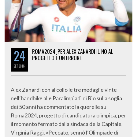
24
ROMA2024: PER ALEX ZANARDI IL NO AL
PROGETTO È UN ERRORE
SET
2016
Alex Zanardi con al collo le tre medaglie vinte
nell’handbike alle Paralimpiadi di Rio sulla soglia
dei 50 anni ha commentato la querelle su
Roma2024, progetto di candidatura olimpica, per
il momento fermato dalla sindaca della Capitale,
Virginia Raggi. «Peccato, sennò l’Olimpiade di
Tokyo 2020 l’avrei passata di slancio: finché