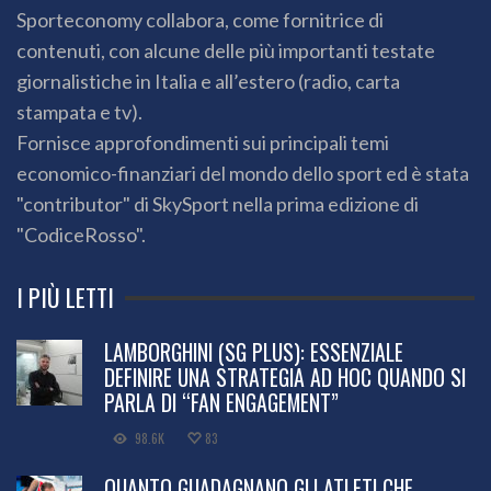
Sporteconomy collabora, come fornitrice di
contenuti, con alcune delle più importanti testate
giornalistiche in Italia e all’estero (radio, carta
stampata e tv).
Fornisce approfondimenti sui principali temi
economico-finanziari del mondo dello sport ed è stata
"contributor" di SkySport nella prima edizione di
"CodiceRosso".
I PIÙ LETTI
LAMBORGHINI (SG PLUS): ESSENZIALE
DEFINIRE UNA STRATEGIA AD HOC QUANDO SI
PARLA DI “FAN ENGAGEMENT”
98.6K
83
QUANTO GUADAGNANO GLI ATLETI CHE