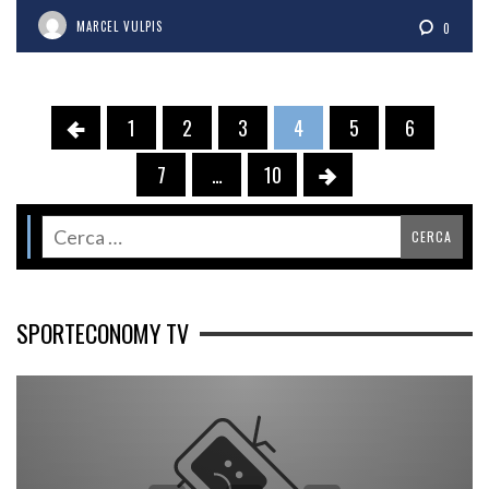
MARCEL VULPIS
0
1
2
3
4
5
6
7
…
10
SPORTECONOMY TV