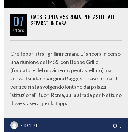
07
CAOS GIUNTA M5S ROMA. PENTASTELLATI
SEPARATI IN CASA.
SET
2016
Ore febbrili tra i grillini romani. E’ ancora in corso
una riunione del M5S, con Beppe Grillo
(fondatore del movimento pentastellato) ma
senza il sindaco Virginia Raggi, sul caso Roma. Il
vertice si sta svolgendo lontano dai palazzi
istituzionali, fuori Roma, sulla strada per Nettuno
dove stasera, per la tappa
REDAZIONE
0