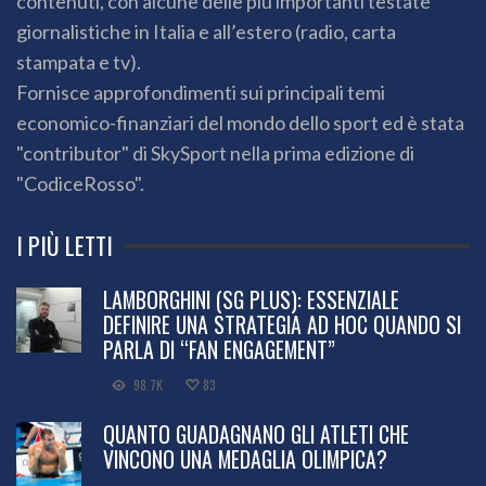
contenuti, con alcune delle più importanti testate
giornalistiche in Italia e all’estero (radio, carta
stampata e tv).
Fornisce approfondimenti sui principali temi
economico-finanziari del mondo dello sport ed è stata
"contributor" di SkySport nella prima edizione di
"CodiceRosso".
I PIÙ LETTI
LAMBORGHINI (SG PLUS): ESSENZIALE
DEFINIRE UNA STRATEGIA AD HOC QUANDO SI
PARLA DI “FAN ENGAGEMENT”
98.7K
83
QUANTO GUADAGNANO GLI ATLETI CHE
VINCONO UNA MEDAGLIA OLIMPICA?