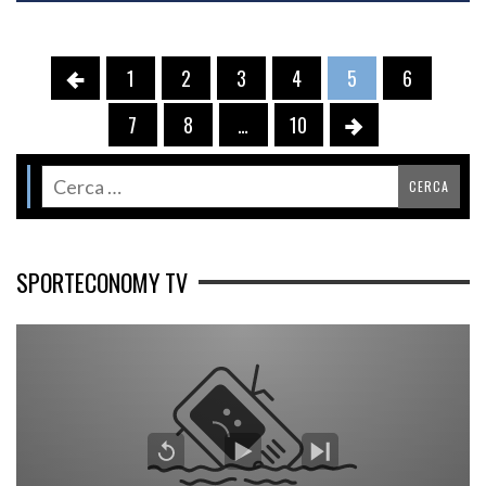
1
2
3
4
5
6
7
8
…
10
SPORTECONOMY TV