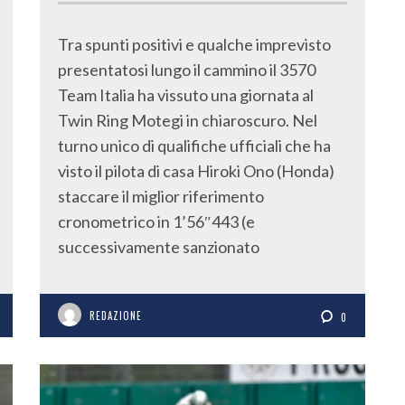
Tra spunti positivi e qualche imprevisto
presentatosi lungo il cammino il 3570
Team Italia ha vissuto una giornata al
Twin Ring Motegi in chiaroscuro. Nel
turno unico di qualifiche ufficiali che ha
visto il pilota di casa Hiroki Ono (Honda)
staccare il miglior riferimento
cronometrico in 1’56″443 (e
successivamente sanzionato
REDAZIONE
0