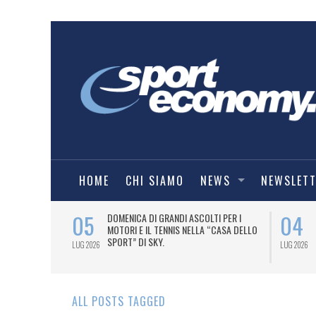
HOME
CHI SIAMO
NEWS
NEWSLET
05
04
A UNA MAGLIA-
DOMENICA DI GRANDI ASCOLTI PER I
IORENTINA
MOTORI E IL TENNIS NELLA “CASA DELLO
SPORT” DI SKY.
LUG 2026
LUG 2026
ALL POSTS TAGGED