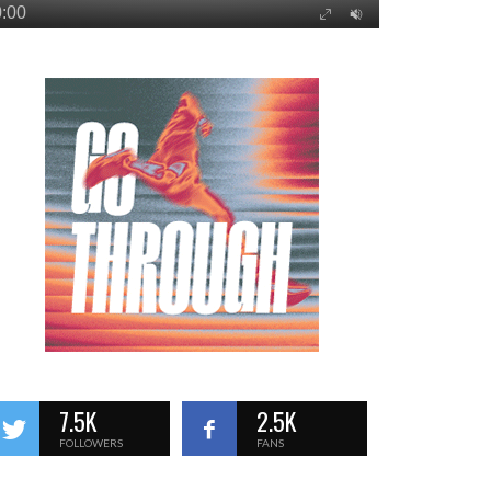
7.5K
2.5K
FOLLOWERS
FANS