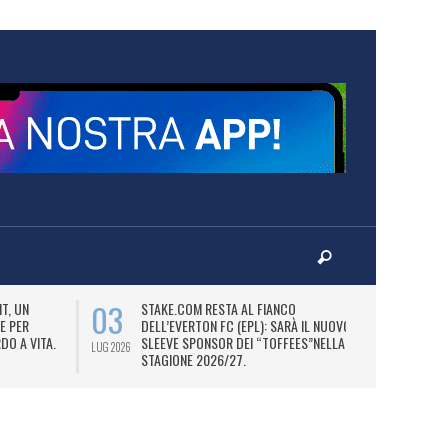
03
06
T, UN
STAKE.COM RESTA AL FIANCO
M
E PER
DELL’EVERTON FC (EPL): SARÀ IL NUOVO
P
DO A VITA.
SLEEVE SPONSOR DEI “TOFFEES”NELLA
“
LUG 2026
LUG 2026
STAGIONE 2026/27.