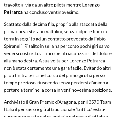
travolto al via da un altro pilota mentre
Lorenzo
Petrarca
ha concluso ventinovesimo.
Scattato dalla decima fila, proprio alla staccata della
prima curva Stefano Valtulini, senza colpe, è finito a
terra in seguito ad un contatto provocato da Fabio
Spiranelli. Risalito in sella ha percorso pochi giri salvo
vedersi costretto al ritiro per il riacutizzarsi del dolore
alla mano destra. A sua volta per Lorenzo Petrarca
non è stata certamente una gara facile. Evitando altri
piloti finiti a terra nel corso del primo giro ha perso
tempo prezioso, riuscendo senza perdersi d’animo a
portare a termine la corsa in ventinovesima posizione.
Archiviato il Gran Premio d’Aragona, per il 3570 Team
Italia il pensiero è già al tradizionale ‘trittico’ extra-
europeo previsto dal calendario nel mese di ottobre.