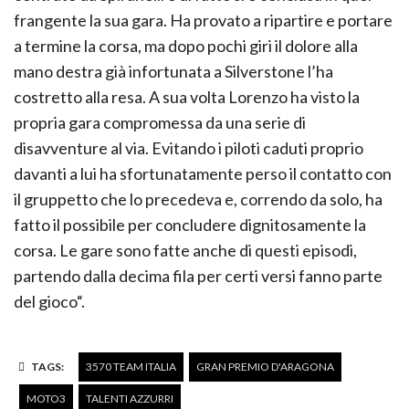
frangente la sua gara. Ha provato a ripartire e portare
a termine la corsa, ma dopo pochi giri il dolore alla
mano destra già infortunata a Silverstone l’ha
costretto alla resa. A sua volta Lorenzo ha visto la
propria gara compromessa da una serie di
disavventure al via. Evitando i piloti caduti proprio
davanti a lui ha sfortunatamente perso il contatto con
il gruppetto che lo precedeva e, correndo da solo, ha
fatto il possibile per concludere dignitosamente la
corsa. Le gare sono fatte anche di questi episodi,
partendo dalla decima fila per certi versi fanno parte
del gioco“.
TAGS:
3570 TEAM ITALIA
GRAN PREMIO D'ARAGONA
MOTO3
TALENTI AZZURRI