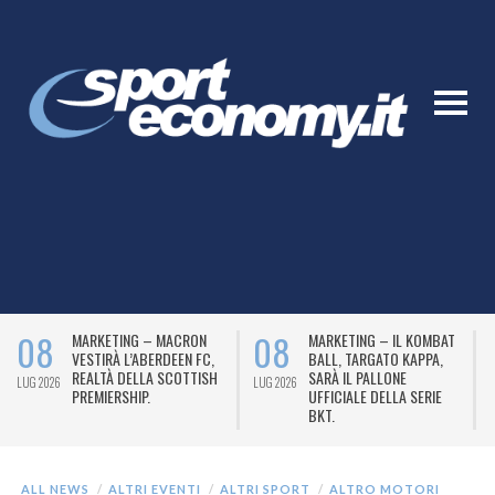
08
08
MARKETING – MACRON
MARKETING – IL KOMBAT
VESTIRÀ L’ABERDEEN FC,
BALL, TARGATO KAPPA,
REALTÀ DELLA SCOTTISH
SARÀ IL PALLONE
LUG 2026
LUG 2026
L
PREMIERSHIP.
UFFICIALE DELLA SERIE
BKT.
ALL NEWS
ALTRI EVENTI
ALTRI SPORT
ALTRO MOTORI