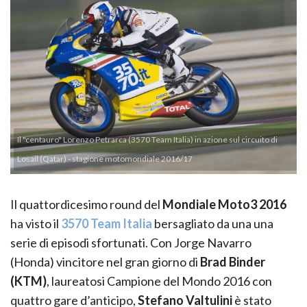
Il "centauro" Lorenzo Petrarca (3570 Team Italia) in azione sul circuito di
Losail (Qatar) - stagione motomondiale 2016/17
Il quattordicesimo round del
Mondiale Moto3 2016
ha visto il
3570 Team Italia
bersagliato da una una
serie di episodi sfortunati. Con Jorge Navarro
(Honda) vincitore nel gran giorno di
Brad Binder
(KTM)
, laureatosi Campione del Mondo 2016 con
quattro gare d’anticipo,
Stefano Valtulini
è stato