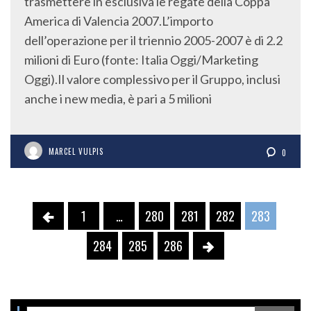
trasmettere in esclusiva le regate della Coppa
America di Valencia 2007.L’importo
dell’operazione per il triennio 2005-2007 è di 2.2
milioni di Euro (fonte: Italia Oggi/Marketing
Oggi).Il valore complessivo per il Gruppo, inclusi
anche i new media, è pari a 5 milioni
MARCEL VULPIS
0
1
…
280
281
282
283
284
285
286