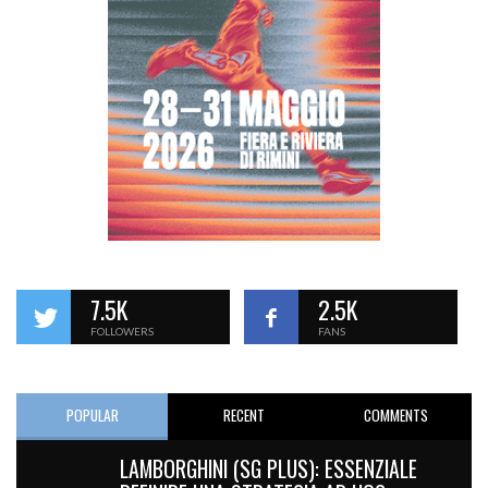
7.5K
2.5K
FOLLOWERS
FANS
POPULAR
RECENT
COMMENTS
LAMBORGHINI (SG PLUS): ESSENZIALE