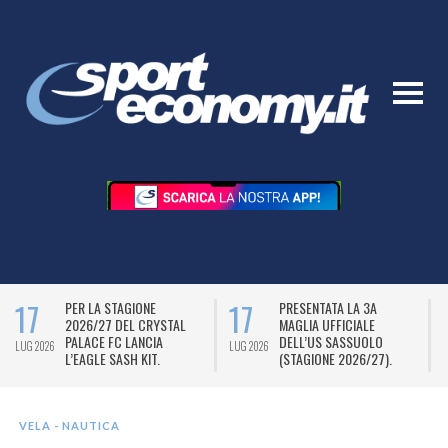
17
17
PER LA STAGIONE
PRESENTATA LA 3A
2026/27 DEL CRYSTAL
MAGLIA UFFICIALE
PALACE FC LANCIA
DELL’US SASSUOLO
LUG 2026
LUG 2026
L
L’EAGLE SASH KIT.
(STAGIONE 2026/27).
VELA - NAUTICA