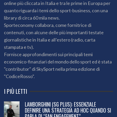
online più cliccata in Italia e tra le prime in Europa per
quanto riguarda i temi dello sport-business, con una
library di circa 60 mila news.
Sporteconomy collabora, come fornitrice di
contenuti, con alcune delle più importanti testate
giornalistiche in Italia e all’estero (radio, carta
stampata e tv).
Fornisce approfondimenti sui principali temi
economico-finanziari del mondo dello sport ed è stata
"contributor" di SkySport nella prima edizione di
"CodiceRosso".
I PIÙ LETTI
LAMBORGHINI (SG PLUS): ESSENZIALE
DEFINIRE UNA STRATEGIA AD HOC QUANDO SI
PARLA DI “FAN ENGAGEMENT”