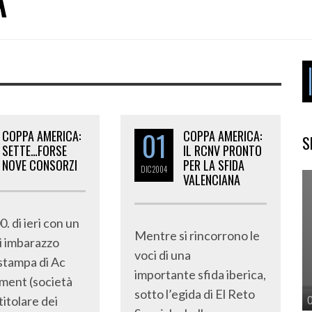
01
COPPA AMERICA:
COPPA AMERICA:
S
SETTE…FORSE
IL RCNV PRONTO
NOVE CONSORZI
PER LA SFIDA
DIC
2004
VALENCIANA
0. di ieri con un
Mentre si rincorrono le
di imbarazzo
voci di una
 stampa di Ac
importante sfida iberica,
ent (società
sotto l’egida di El Reto
titolare dei