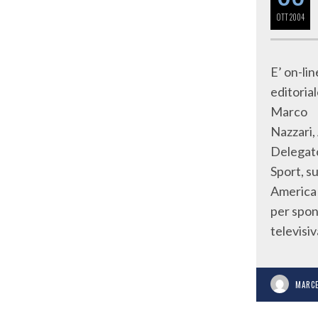
OTT
2004
E’ on-lin
editorial
Marco
Nazzari,
Delegat
Sport, s
America 2
per spon
televisiv
MARCE