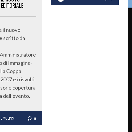
EDITORIALE
e il nuovo
e scritto da
 Amministratore
o di Immagine-
ulla Coppa
007 e i risvolti
sor e copertura
a dell’evento.
L VULPIS
0