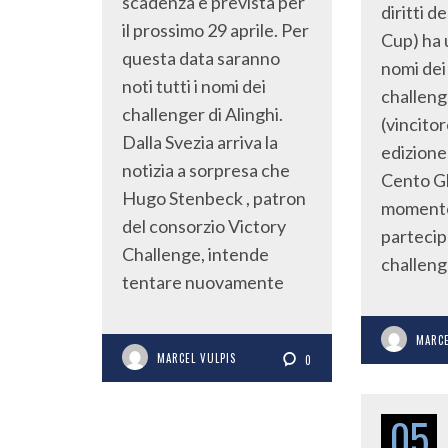
scadenza è prevista per
diritti d
il prossimo 29 aprile. Per
Cup) ha u
questa data saranno
nomi dei
noti tutti i nomi dei
challeng
challenger di Alinghi.
(vincito
Dalla Svezia arriva la
edizione
notizia a sorpresa che
Cento Gh
Hugo Stenbeck , patron
momento 
del consorzio Victory
partecip
Challenge, intende
challeng
tentare nuovamente
MARCE
MARCEL VULPIS
0
05