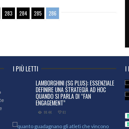
283
284
285
286
I PIÙ LETTI
I
LAMBORGHINI (SG PLUS): ESSENZIALE
DEFINIRE UNA STRATEGIA AD HOC
o
QUANDO SI PARLA DI “FAN
te
ENGAGEMENT”
e
98.4K
83