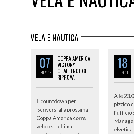
VELA E NAUTICA
07
18
COPPA AMERICA:
VICTORY
CHALLENGE CI
GEN
2005
DIC
2004
RIPROVA
Alle 23.0
Il countdown per
pizzico 
iscriversi alla prossima
l’ufficio
Coppa America corre
Managem
veloce. L’ultima
elvetica 