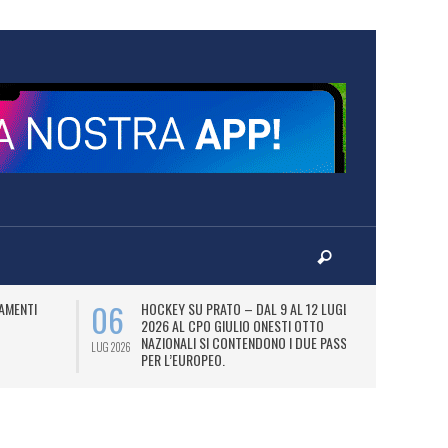
06
07
AMENTI
HOCKEY SU PRATO – DAL 9 AL 12 LUGLIO
LA
2026 AL CPO GIULIO ONESTI OTTO
(
NAZIONALI SI CONTENDONO I DUE PASS
OL
LUG 2026
LUG 2026
PER L’EUROPEO.
SI
DI