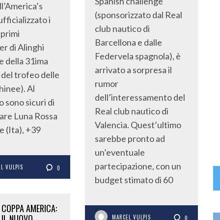
Spanish challenge
ell’America’s
(sponsorizzato dal Real
fficializzato i
club nautico di
 primi
Barcellona e dalle
er di Alinghi
Federvela spagnola), è
re della 31ima
arrivato a sorpresa il
 del trofeo delle
rumor
inee). Al
dell’interessamento del
sono sicuri di
Real club nautico di
are Luna Rossa
Valencia. Quest’ultimo
e (Ita), +39
sarebbe pronto ad
un’eventuale
partecipazione, con un
L VULPIS
0
budget stimato di 60
COPPA AMERICA:
IL NUOVO
MARCEL VULPIS
0