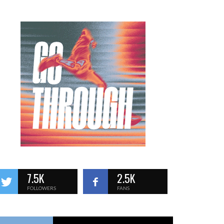
7.5K
2.5K
FOLLOWERS
FANS