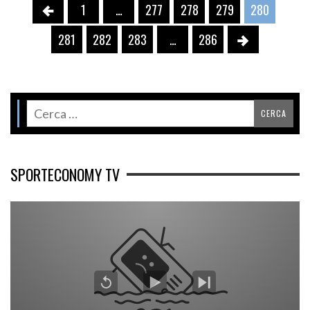
1
…
277
278
279
280
281
282
283
…
286
SPORTECONOMY TV