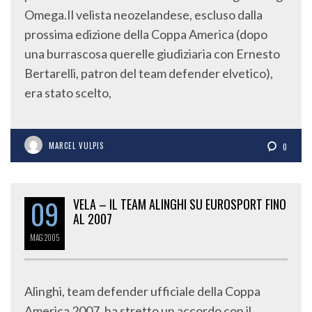
Omega.Il velista neozelandese, escluso dalla
prossima edizione della Coppa America (dopo
una burrascosa querelle giudiziaria con Ernesto
Bertarelli, patron del team defender elvetico),
era stato scelto,
MARCEL VULPIS
0
09
VELA – IL TEAM ALINGHI SU EUROSPORT FINO
AL 2007
MAG
2005
Alinghi, team defender ufficiale della Coppa
America 2007, ha stretto un accordo con il