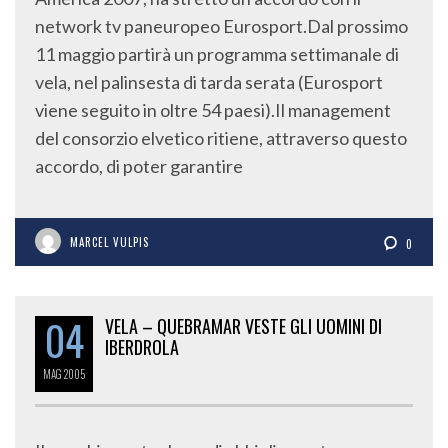
network tv paneuropeo Eurosport.Dal prossimo
11 maggio partirà un programma settimanale di
vela, nel palinsesta di tarda serata (Eurosport
viene seguito in oltre 54 paesi).Il management
del consorzio elvetico ritiene, attraverso questo
accordo, di poter garantire
MARCEL VULPIS
0
04
VELA – QUEBRAMAR VESTE GLI UOMINI DI
IBERDROLA
MAG
2005