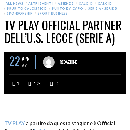
ALL NEWS
ALTRI EVENTI
AZIENDE
CALCIO
CALCIO
PRURITO CALCISTICO
PUNTO E A CAPO
SERIE A - SERIE B
SPONSORSHIP
SPORT BUSINESS
TV PLAY OFFICIAL PARTNER
DELL’U.S. LECCE (SERIE A)
22
APR
REDAZIONE
2024
1
1.2K
0
TV PLAY
a partire da questa stagione è Official