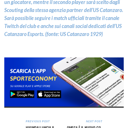
un giocatore, mentre il secondo player sarà scelto dagli
Scouting della stessa agenzia partner dell’US Catanzaro.
Sarà possibile seguire i match ufficiali tramite il canale
Twitch del club e anche sui canali social dedicati dell’US
Catanzaro Esports. (fonte: US Catanzaro 1929)
PREVIOUS POST
NEXT POST
HYUNDAI LANCIA IL
OMEGA È IL NUOVO CO-