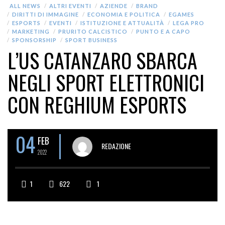
ALL NEWS
ALTRI EVENTI
AZIENDE
BRAND
DIRITTI DI IMMAGINE
ECONOMIA E POLITICA
EGAMES
ESPORTS
EVENTI
ISTITUZIONE E ATTUALITÀ
LEGA PRO
MARKETING
PRURITO CALCISTICO
PUNTO E A CAPO
SPONSORSHIP
SPORT BUSINESS
L’US CATANZARO SBARCA
NEGLI SPORT ELETTRONICI
CON REGHIUM ESPORTS
04
FEB
REDAZIONE
2022
1
622
1