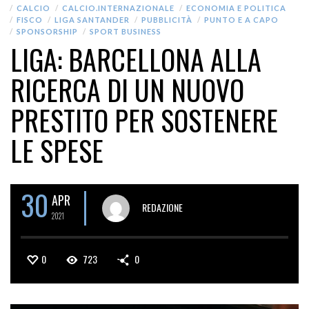
CALCIO
CALCIO.INTERNAZIONALE
ECONOMIA E POLITICA
FISCO
LIGA SANTANDER
PUBBLICITÀ
PUNTO E A CAPO
SPONSORSHIP
SPORT BUSINESS
LIGA: BARCELLONA ALLA
RICERCA DI UN NUOVO
PRESTITO PER SOSTENERE
LE SPESE
30
APR
REDAZIONE
2021
0
723
0