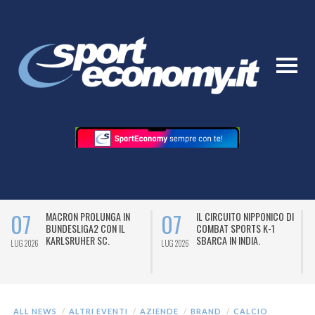
07
07
MACRON PROLUNGA IN
IL CIRCUITO NIPPONICO DI
BUNDESLIGA2 CON IL
COMBAT SPORTS K-1
KARLSRUHER SC.
SBARCA IN INDIA.
LUG 2026
LUG 2026
L
ALL NEWS
ALTRI EVENTI
AZIENDE
BRAND
CALCIO