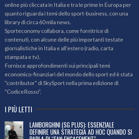
online più cliccata in Italia e tra le prime in Europa per
quanto riguarda i temi dello sport-business, con una
library di circa 60 mila news.
Sporteconomy collabora, come fornitrice di
contenuti, con alcune delle più importanti testate
giornalistiche in Italia e all’estero (radio, carta
stampata e tv).
Fornisce approfondimenti sui principali temi
economico-finanziari del mondo dello sport ed è stata
"contributor" di SkySport nella prima edizione di
"CodiceRosso".
I PIÙ LETTI
LAMBORGHINI (SG PLUS): ESSENZIALE
DEFINIRE UNA STRATEGIA AD HOC QUANDO SI
PARLA DI “FAN ENGAGEMENT”