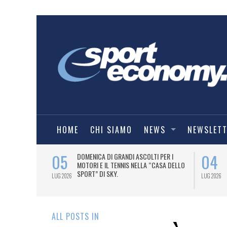
HOME
CHI SIAMO
NEWS
NEWSLET
05
04
A UNA MAGLIA-
DOMENICA DI GRANDI ASCOLTI PER I
IORENTINA
MOTORI E IL TENNIS NELLA “CASA DELLO
SPORT” DI SKY.
LUG 2026
LUG 2026
ALL POSTS IN