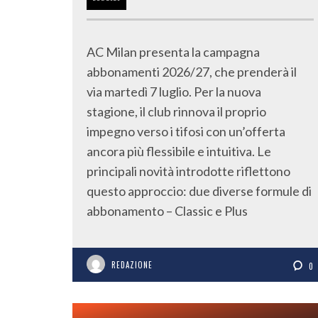
AC Milan presenta la campagna
abbonamenti 2026/27, che prenderà il
via martedì 7 luglio. Per la nuova
stagione, il club rinnova il proprio
impegno verso i tifosi con un’offerta
ancora più flessibile e intuitiva. Le
principali novità introdotte riflettono
questo approccio: due diverse formule di
abbonamento – Classic e Plus
REDAZIONE
0