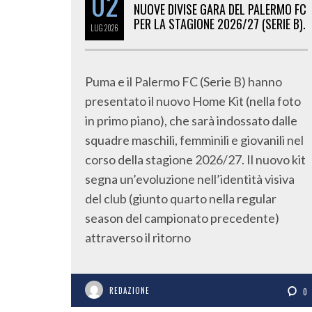
02
NUOVE DIVISE GARA DEL PALERMO FC
PER LA STAGIONE 2026/27 (SERIE B).
LUG
2026
Puma e il Palermo FC (Serie B) hanno
presentato il nuovo Home Kit (nella foto
in primo piano), che sarà indossato dalle
squadre maschili, femminili e giovanili nel
corso della stagione 2026/27. Il nuovo kit
segna un’evoluzione nell’identità visiva
del club (giunto quarto nella regular
season del campionato precedente)
attraverso il ritorno
REDAZIONE
0