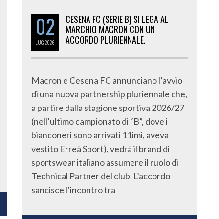
02
CESENA FC (SERIE B) SI LEGA AL
MARCHIO MACRON CON UN
ACCORDO PLURIENNALE.
LUG
2026
Macron e Cesena FC annunciano l’avvio
di una nuova partnership pluriennale che,
a partire dalla stagione sportiva 2026/27
(nell’ultimo campionato di “B”, dove i
bianconeri sono arrivati 11imi, aveva
vestito Erreà Sport), vedrà il brand di
sportswear italiano assumere il ruolo di
Technical Partner del club. L’accordo
sancisce l’incontro tra