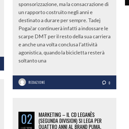
sponsorizzazione, ma la consacrazione di
un rapporto costruito negli anni e
destinato a durare per sempre. Tadej
Pogačar continuerà infatti a indossare le
scarpe DMT per il resto della sua carriera
e anche una volta conclusa l’attività
agonistica, quando la bicicletta resterà
soltanto una
REDAZIONE
0
02
MARKETING – IL CD LEGANÈS
(SEGUNDA DIVISION) SI LEGA PER
QUATTRO ANNI AL BRAND PUMA.
LUG
2026