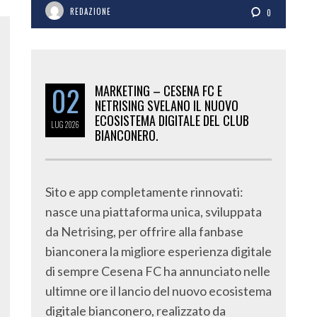
REDAZIONE
0
02
MARKETING – CESENA FC E
NETRISING SVELANO IL NUOVO
ECOSISTEMA DIGITALE DEL CLUB
LUG
2026
BIANCONERO.
Sito e app completamente rinnovati:
nasce una piattaforma unica, sviluppata
da Netrising, per offrire alla fanbase
bianconera la migliore esperienza digitale
di sempre Cesena FC ha annunciato nelle
ultimne ore il lancio del nuovo ecosistema
digitale bianconero, realizzato da