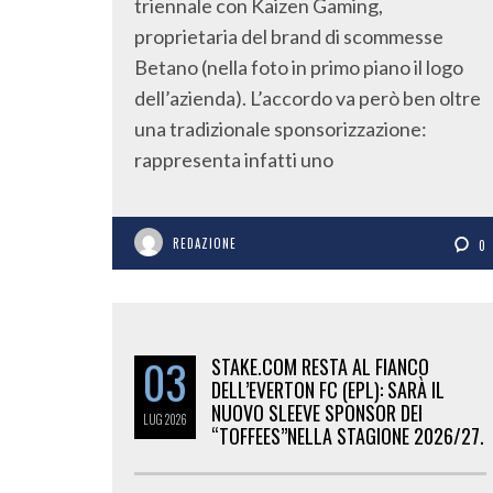
triennale con Kaizen Gaming,
proprietaria del brand di scommesse
Betano (nella foto in primo piano il logo
dell’azienda). L’accordo va però ben oltre
una tradizionale sponsorizzazione:
rappresenta infatti uno
REDAZIONE
0
03
STAKE.COM RESTA AL FIANCO
DELL’EVERTON FC (EPL): SARÀ IL
NUOVO SLEEVE SPONSOR DEI
LUG
2026
“TOFFEES”NELLA STAGIONE 2026/27.