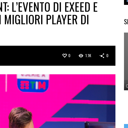
 L’EVENTO DI EXEED E
 MIGLIORI PLAYER DI
S
0
1.1K
0