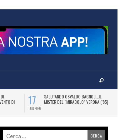
17
20
 DI
SALUTANDO OSVALDO BAGNOLI…IL
OS
VENTO DI
MISTER DEL “MIRACOLO” VERONA (’85)
B
DI
LUG 2026
LUG 2026