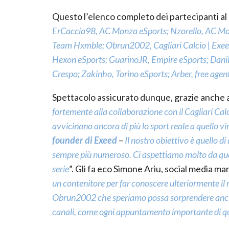
Questo l’elenco completo dei partecipanti al
ErCaccia98, AC Monza eSports; Nzorello, AC Mo
Team Hxmble; Obrun2002, Cagliari Calcio | Exeed
Hexon eSports; GuarinoJR, Empire eSports; Dani
Crespo; Zakinho, Torino eSports; Arber, free age
Spettacolo assicurato dunque, grazie anche all’
fortemente alla collaborazione con il Cagliari Cal
avvicinano ancora di più lo sport reale a quello vi
founder di Exeed
–
Il nostro obiettivo è quello di 
sempre più numeroso. Ci aspettiamo molto da ques
serie
”. Gli fa eco Simone Ariu, social media ma
un contenitore per far conoscere ulteriormente il m
Obrun2002 che speriamo possa sorprendere anche ne
canali, come ogni appuntamento importante di q