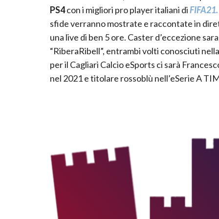
PS4
con i migliori pro player italiani di
FIFA21.
sfide verranno mostrate e raccontate in diret
una live di ben 5 ore. Caster d’eccezione sar
“RiberaRibell”, entrambi volti conosciuti ne
per il Cagliari Calcio eSports ci sarà Francesc
nel 2021 e titolare rossoblù nell’eSerie A TIM