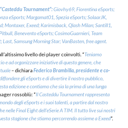
“Casteddu Tournament”:
Giovhy69, Fiorentina eSports;
nza eSports; Margamat01, Spezia eSports; SolaarJK,
; Montaxer, Exeed; Karimisback, Qlash Milan; Santill1,
Pitbull, Benevento eSports; CosimoGuarnieri, Team
nt; Last, Samsung Morning Star; VanBasten, free agent.
altissimo livello dei player coinvolti. “
Teniamo
cio e ad organizzare iniziative di questo genere, che
rtuale
– dichiara
Federico Brambilla, presidente e co-
diffondere gli eSports e di divertire il nostro pubblico,
ta edizione e contiamo che sia la prima di una lunga
nager rossoblù: “
Il Casteddu Tournament rappresenta
ondo degli eSports e i suoi talenti, a partire dal nostro
lle Final Eight dell’eSerie A TIM. Il tutto live sui nostri
uesta stagione che stiamo percorrendo assieme a Exeed
”.