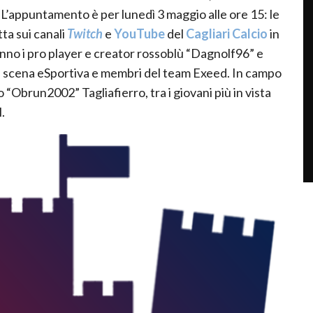
L’appuntamento è per lunedì 3 maggio alle ore 15: le
ta sui canali
Twitch
e
YouTube
del
Cagliari Calcio
in
anno i pro player e creator rossoblù “Dagnolf96” e
lla scena eSportiva e membri del team Exeed. In campo
o “Obrun2002” Tagliafierro, tra i giovani più in vista
.