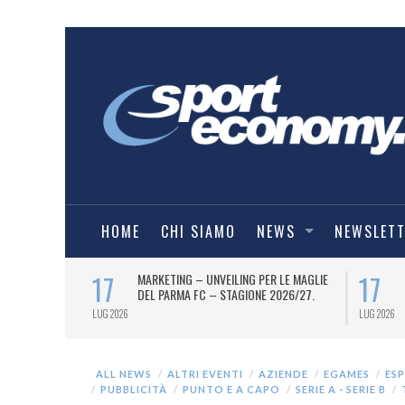
HOME
CHI SIAMO
NEWS
NEWSLET
17
17
 UFFICIALE
MARKETING – UNVEILING PER LE MAGLIE
ONE 2026/27).
DEL PARMA FC – STAGIONE 2026/27.
LUG 2026
LUG 2026
ALL NEWS
ALTRI EVENTI
AZIENDE
EGAMES
ES
PUBBLICITÀ
PUNTO E A CAPO
SERIE A - SERIE B