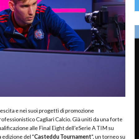
escita e nei suoi progetti di promozione
rofessionistico Cagliari Calcio. Già uniti da una forte
lificazione alle Final Eight dell’eSerie A TIM su
 edizione del “
Casteddu Tournament
”, un torneo su