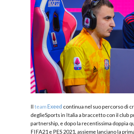
Il
team
Exeed
continua nel suo percorso di cr
deglieSports in Italia a braccetto con il club p
partnership, e dopo la recentissima doppia qua
FIFA21 e PES 2021, assieme lanciano la prima