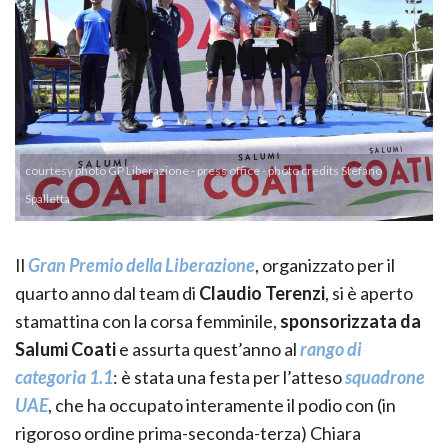
courtesy photo GP Liberazione - press office - photo credits Stefano
Spalletta
Il
Gran Premio della Liberazione
, organizzato per il
quarto anno dal team di
Claudio Terenzi
, si è aperto
stamattina con la corsa femminile,
sponsorizzata da
Salumi Coati
e assurta quest’anno al
rango di
categoria 1.1
: è stata una festa per l’atteso
squadrone
UAE
, che ha occupato interamente il podio con (in
rigoroso ordine prima-seconda-terza) Chiara