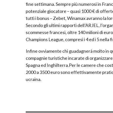
fine settimana. Sempre più numerosi in Franci
potenziale giocatore – quasi 1000 € di offe
tutti i bonus – Zebet, Winamax avranno la lo
Secondo gli ultimi rapporti dell’ARJEL, l’orga
scommesse francesi, oltre 140 milioni di euro 
Champions League, compresi i 4 ed i 5 nella fi
Infine ovviamente chi guadagnerà molto in qu
compagnie turistiche incarate di organizzare 
Spagna ed Inghilterra.Per le camere che costa
2000 a 3500 euro sono effettivamente pratica
ucraina.