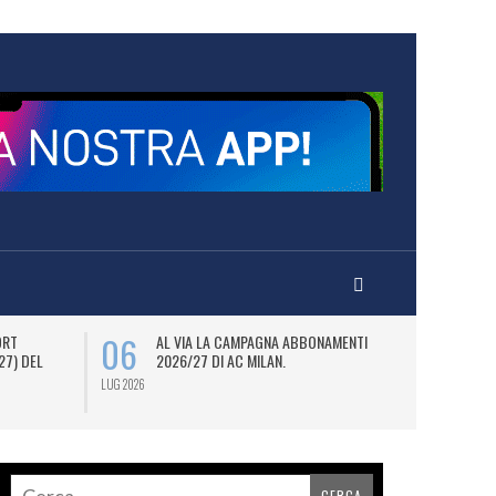
06
08
ORT
AL VIA LA CAMPAGNA ABBONAMENTI
M
27) DEL
2026/27 DI AC MILAN.
D
JO
LUG 2026
LUG 2026