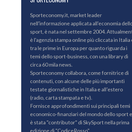
Sporteconomy.it, market leader
nell'informazione applicata all'economia dell
sport, è nata nel settembre 2004. Attualmen
è l'agenzia stampa online più cliccata in Italia 
tra le prime in Europa per quanto riguarda i
temi dello sport-business, con una library di
circa 60 mila news.
Sporteconomy collabora, come fornitrice di
contenuti, con alcune delle più importanti
testate giornalistiche in Italia e all’estero
(radio, carta stampata e tv).
Fornisce approfondimenti sui principali temi
economico-finanziari del mondo dello sport 
è stata "contributor" di SkySport nella prima
edizione di "CodiceRosso".