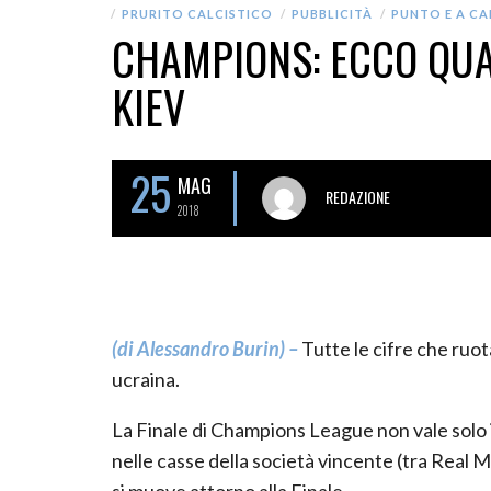
PRURITO CALCISTICO
PUBBLICITÀ
PUNTO E A C
CHAMPIONS: ECCO QUAN
KIEV
25
MAG
REDAZIONE
2018
(di Alessandro Burin) –
Tutte le cifre che ruot
ucraina.
La Finale di Champions League non vale solo 
nelle casse della società vincente (tra Real 
si muove attorno alla Finale.