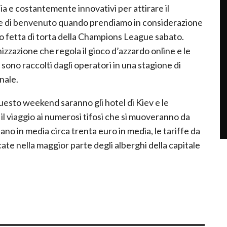
a e costantemente innovativi per attirare il
rte di benvenuto quando prendiamo in considerazione
ro fetta di torta della Champions League sabato.
nizzazione che regola il gioco d’azzardo online e le
sono raccolti dagli operatori in una stagione di
nale.
esto weekend saranno gli hotel di Kiev e le
il viaggio ai numerosi tifosi che si muoveranno da
no in media circa trenta euro in media, le tariffe da
te nella maggior parte degli alberghi della capitale