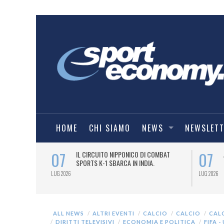
HOME
CHI SIAMO
NEWS
NEWSLET
07
07
NDESLIGA2
IL CIRCUITO NIPPONICO DI COMBAT
SPORTS K-1 SBARCA IN INDIA.
LUG 2026
LUG 2026
ALL NEWS
ALTRI EVENTI
CALCIO
CALCIO
CAL
DIRITTI TELEVISIVI
ECONOMIA E POLITICA
FIFA -