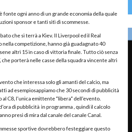
è fonte ogni anno di un grande economia della quale
tuzioni sponsor e tanti siti di scommesse.
to che si terrà a Kiev. Il Liverpool ed il Real
no nella competizione, hanno già guadagnato 40
ne altri 15 in caso di vittoria finale. Tutto ciò senza
V, che porterà nelle casse della squadra vincente altri
nto che interessa solo gli amanti del calcio, ma
fatti ad esempiosappiamo che 30 secondi di pubblicità
al C8, l’unica emittente “libera” dell’evento.
ora di pubblicità in programma , quindi il calcolo
anno presi di mira dal canale del canale Canal.
scommesse sportive dovrebbero festeggiare questo