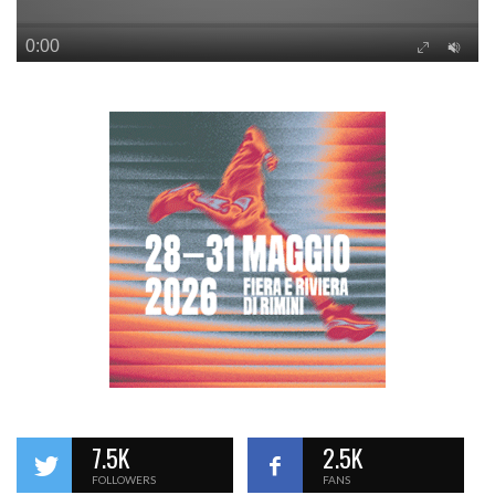
7.5K
2.5K
FOLLOWERS
FANS