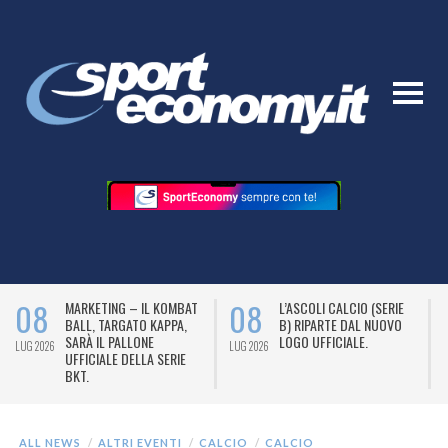
08
08
MARKETING – IL KOMBAT
L’ASCOLI CALCIO (SERIE
BALL, TARGATO KAPPA,
B) RIPARTE DAL NUOVO
SARÀ IL PALLONE
LOGO UFFICIALE.
LUG 2026
LUG 2026
L
UFFICIALE DELLA SERIE
BKT.
ALL NEWS
ALTRI EVENTI
CALCIO
CALCIO