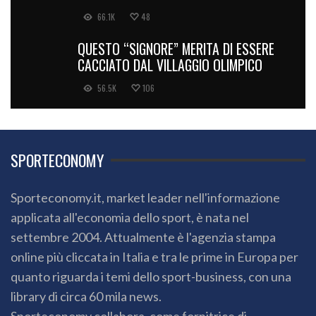
66.1K
48
QUESTO “SIGNORE” MERITA DI ESSERE
CACCIATO DAL VILLAGGIO OLIMPICO
56.5K
106
SPORTECONOMY
Sporteconomy.it, market leader nell'informazione
applicata all'economia dello sport, è nata nel
settembre 2004. Attualmente è l'agenzia stampa
online più cliccata in Italia e tra le prime in Europa per
quanto riguarda i temi dello sport-business, con una
library di circa 60 mila news.
Sporteconomy collabora, come fornitrice di