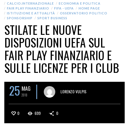
CALCIO.INTERNAZIONALE
ECONOMIA E POLITICA
FAIR PLAY FINANZIARIO
FIFA - UEFA
HOME PAGE
ISTITUZIONE E ATTUALITÀ
OSSERVATORIO POLITICO
SPONSORSHIP
SPORT BUSINESS
STILATE LE NUOVE
DISPOSIZIONI UEFA SUL
FAIR PLAY FINANZIARIO E
SULLE LICENZE PER I CLUB
25
MAG
LORENZO VULPIS
2018
0
699
0