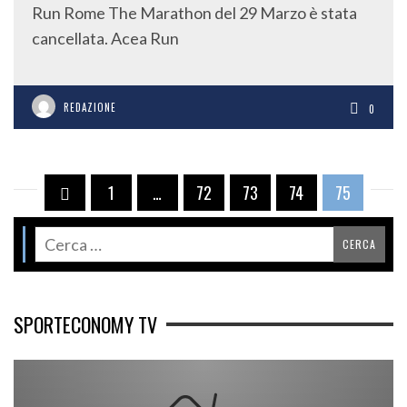
Run Rome The Marathon del 29 Marzo è stata
cancellata. Acea Run
REDAZIONE
0
1
…
72
73
74
75
SPORTECONOMY TV