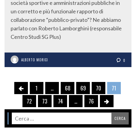
società sportive e amministrazioni pubbliche in
un corretto e più funzionale rapporto di
collaborazione “pubblico-privato”? Ne abbiamo
parlato con Roberto Lamborghini (responsabile
Centro Studi SG Plus)
ALBERTO MORICI
0
1
…
68
69
70
71
72
73
74
…
76