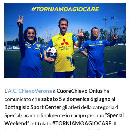
L’
A.C. ChievoVerona
e
CuoreChievo Onlus
ha
comunicato che
sabato 5
e
domenica 6 giugno
al
Bottagisio Sport Center
gli atleti della categoria 4
Special saranno finalmente in campo per uno
“Special
Weekend”
intitolato
#TORNIAMOAGIOCARE
. Il