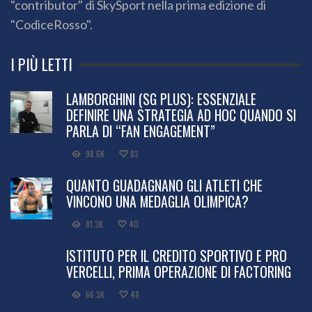
"contributor" di SkySport nella prima edizione di
"CodiceRosso".
I PIÙ LETTI
LAMBORGHINI (SG PLUS): ESSENZIALE
DEFINIRE UNA STRATEGIA AD HOC QUANDO SI
PARLA DI “FAN ENGAGEMENT”
98.6K
83
QUANTO GUADAGNANO GLI ATLETI CHE
VINCONO UNA MEDAGLIA OLIMPICA?
81.3K
40
ISTITUTO PER IL CREDITO SPORTIVO E PRO
VERCELLI, PRIMA OPERAZIONE DI FACTORING
66.3K
48