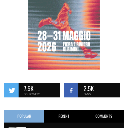
7.5K
2.5K
FOLLOWERS
FANS
POPULAR
RECENT
COMMENTS