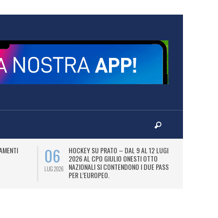
06
07
AMENTI
HOCKEY SU PRATO – DAL 9 AL 12 LUGLIO
LA
2026 AL CPO GIULIO ONESTI OTTO
(
NAZIONALI SI CONTENDONO I DUE PASS
OL
LUG 2026
LUG 2026
PER L’EUROPEO.
SI
DI