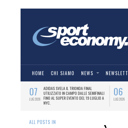
HOME
CHI SIAMO
NEWS
NEWSLET
07
06
I COMBAT
ADIDAS SVELA IL TRIONDA FINAL
IA.
UTILIZZATO IN CAMPO DALLE SEMIFINALI
FINO AL SUPER EVENTO DEL 19 LUGLIO A
LUG 2026
LUG 2026
NYC.
ALL POSTS IN