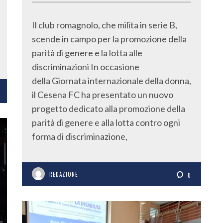
Il club romagnolo, che milita in serie B,
scende in campo per la promozione della
parità di genere e la lotta alle
discriminazioni In occasione
della Giornata internazionale della donna,
il Cesena FC ha presentato un nuovo
progetto dedicato alla promozione della
parità di genere e alla lotta contro ogni
forma di discriminazione,
REDAZIONE
0