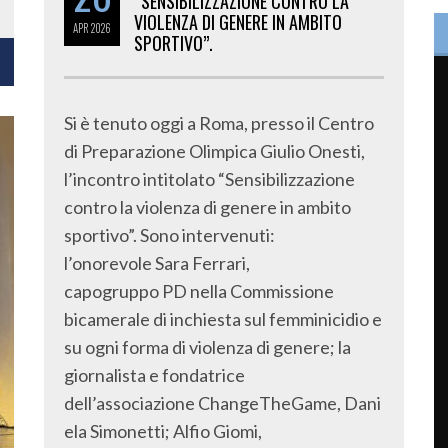
“SENSIBILIZZAZIONE CONTRO LA
VIOLENZA DI GENERE IN AMBITO
APR
2026
SPORTIVO”.
Si è tenuto oggi a Roma, presso il Centro
di Preparazione Olimpica Giulio Onesti,
l’incontro intitolato “Sensibilizzazione
contro la violenza di genere in ambito
sportivo”. Sono intervenuti:
l’onorevole Sara Ferrari,
capogruppo PD nella Commissione
bicamerale di inchiesta sul femminicidio e
su ogni forma di violenza di genere; la
giornalista e fondatrice
dell’associazione ChangeTheGame, Dani
ela Simonetti; Alfio Giomi,