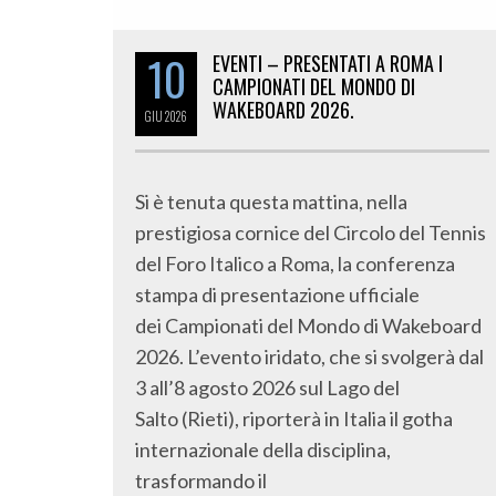
10
EVENTI – PRESENTATI A ROMA I
CAMPIONATI DEL MONDO DI
WAKEBOARD 2026.
GIU
2026
Si è tenuta questa mattina, nella
prestigiosa cornice del Circolo del Tennis
del Foro Italico a Roma, la conferenza
stampa di presentazione ufficiale
dei Campionati del Mondo di Wakeboard
2026. L’evento iridato, che si svolgerà dal
3 all’8 agosto 2026 sul Lago del
Salto (Rieti), riporterà in Italia il gotha
internazionale della disciplina,
trasformando il