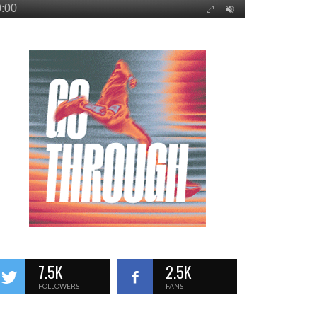
7.5K
2.5K
FOLLOWERS
FANS