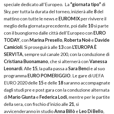
speciale dedicato all’Europeo. La
“giornata tipo”
di
Sky, per tutta la durata del torneo, inizierà alle
8
del
mattino con tutte le news e
EUROMIX
per rivivere il
meglio della giornata precedente, poi dalle
10
si parte
con il buongiorno dalle città dell’Europeo con
EURO
TODAY
, con
Marina Presello
,
Roberta Noè
e
Davide
Camicioli
. Si proseguirà alle
13
con
L’EUROPA È
SERVITA
, sempre sul canale 200, con la conduzione di
Cristiana Buonamano
, che si alternerà con
Vanessa
Leonardi
. Alle
15
, la palla passa a
Sara Benci
e al suo
programma
EURO POMERIGGIO
. Le gare di UEFA
EURO 2020 delle
15
e delle
18
saranno accompagnate
dagli studi pre e post gara con la conduzione alternata
di
Mario Giunta
e
Federica Lodi
, mentre per le partite
della sera, con fischio d’inizio alle
21
, si
avvicenderanno in studio
Anna
Billò
e
Leo Di Bello
,