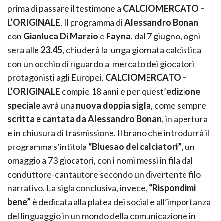
prima di passare il testimone a
CALCIOMERCATO –
L’ORIGINALE
. Il programma di
Alessandro Bonan
con
Gianluca Di Marzio
e
Fayna
, dal 7 giugno, ogni
sera alle
23.45
, chiuderà la lunga giornata calcistica
con un occhio di riguardo al mercato dei giocatori
protagonisti agli Europei.
CALCIOMERCATO –
L’ORIGINALE
compie 18 anni e per quest’
edizione
speciale
avrà una
nuova doppia sigla
, come sempre
scritta e cantata da Alessandro Bonan
, in apertura
e in chiusura di trasmissione. Il brano che introdurrà il
programma s’intitola
“Bluesao dei calciatori”
, un
omaggio a 73 giocatori, con i nomi messi in fila dal
conduttore-cantautore secondo un divertente filo
narrativo. La sigla conclusiva, invece,
“Rispondimi
bene”
è dedicata alla platea dei social e all’importanza
del linguaggio in un mondo della comunicazione in