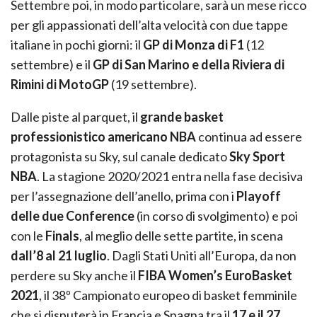
Settembre poi, in modo particolare, sarà un mese ricco
per gli appassionati dell’alta velocità con due tappe
italiane in pochi giorni: il
GP di Monza di F1
(12
settembre) e il
GP di San Marino e della Riviera di
Rimini
di MotoGP
(19 settembre).
Dalle piste al parquet, il
grande basket
professionistico americano NBA
continua ad essere
protagonista su Sky, sul canale dedicato
Sky Sport
NBA
. La stagione 2020/2021 entra nella fase decisiva
per l’assegnazione dell’anello, prima con i
Playoff
delle due Conference
(in corso di svolgimento) e poi
con le
Finals
, al meglio delle sette partite, in scena
dall’8 al 21 luglio
. Dagli Stati Uniti all’Europa, da non
perdere su Sky anche il
FIBA Women’s EuroBasket
2021
, il 38º Campionato europeo di basket femminile
che si disputerà in Francia e Spagna tra il
17 e il 27