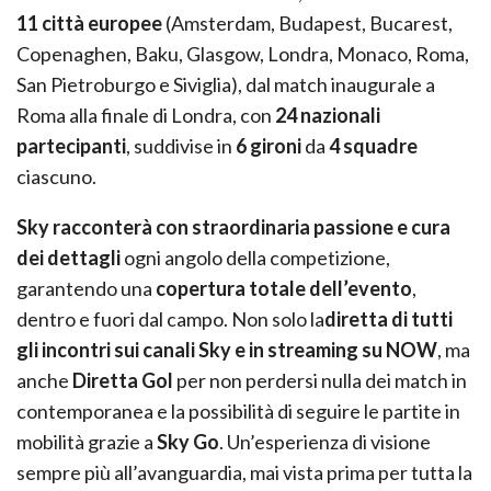
11 città europee
(Amsterdam, Budapest, Bucarest,
Copenaghen, Baku, Glasgow, Londra, Monaco, Roma,
San Pietroburgo e Siviglia), dal match inaugurale a
Roma alla finale di Londra, con
24 nazionali
partecipanti
, suddivise in
6 gironi
da
4 squadre
ciascuno.
Sky racconterà con straordinaria passione e cura
dei dettagli
ogni angolo della competizione,
garantendo una
copertura totale dell’evento
,
dentro e fuori dal campo. Non solo la
diretta di tutti
gli incontri
sui canali Sky e in streaming su NOW
, ma
anche
Diretta Gol
per non perdersi nulla dei match in
contemporanea e la possibilità di seguire le partite in
mobilità grazie a
Sky Go
. Un’esperienza di visione
sempre più all’avanguardia, mai vista prima per tutta la