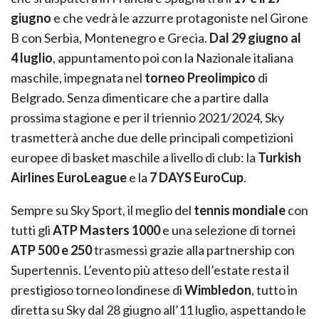
giugno
e che vedrà le azzurre protagoniste nel Girone
B con Serbia, Montenegro e Grecia.
Dal 29 giugno al
4 luglio
, appuntamento poi con la Nazionale italiana
maschile, impegnata nel
torneo Preolimpico
di
Belgrado. Senza dimenticare che a partire dalla
prossima stagione e per il triennio 2021/2024, Sky
trasmetterà anche due delle principali competizioni
europee di basket maschile a livello di club: la
Turkish
Airlines EuroLeague
e la
7 DAYS EuroCup
.
Sempre su Sky Sport, il meglio del
tennis mondiale
con
tutti gli
ATP Masters 1000
e una selezione di tornei
ATP 500 e 250
trasmessi grazie alla partnership con
Supertennis. L’evento più atteso dell’estate resta il
prestigioso torneo londinese di
Wimbledon
, tutto in
diretta su Sky dal 28 giugno all’11 luglio, aspettando le