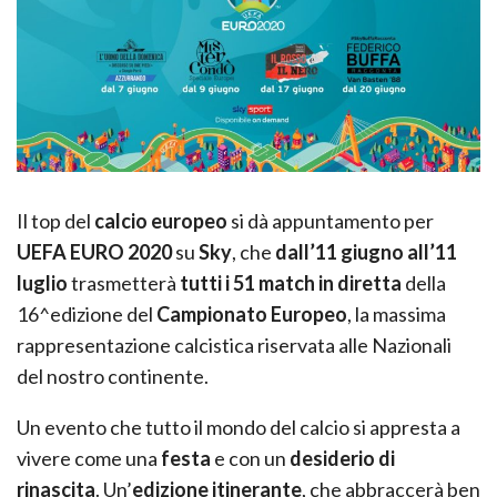
Il top del
calcio europeo
si dà appuntamento per
UEFA EURO 2020
su
Sky
, che
dall’11 giugno all’11
luglio
trasmetterà
tutti i 51 match in diretta
della
16^edizione del
Campionato Europeo
, la massima
rappresentazione calcistica riservata alle Nazionali
del nostro continente.
Un evento che tutto il mondo del calcio si appresta a
vivere come una
festa
e con un
desiderio di
rinascita
. Un’
edizione itinerante
, che abbraccerà ben