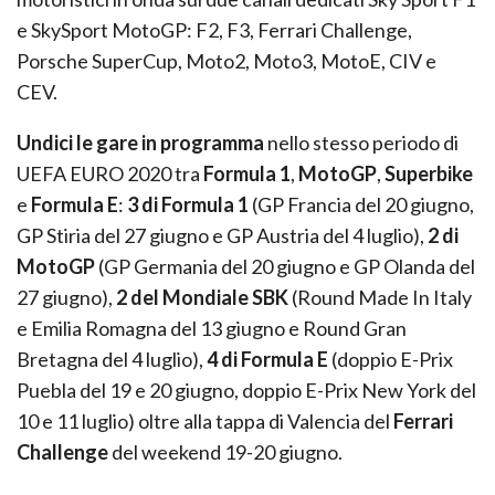
e SkySport MotoGP: F2, F3, Ferrari Challenge,
Porsche SuperCup, Moto2, Moto3, MotoE, CIV e
CEV.
Undici le gare in programma
nello stesso periodo di
UEFA EURO 2020 tra
Formula 1
,
MotoGP
,
Superbike
e
Formula E
:
3 di Formula 1
(GP Francia del 20 giugno,
GP Stiria del 27 giugno e GP Austria del 4 luglio),
2 di
MotoGP
(GP Germania del 20 giugno e GP Olanda del
27 giugno),
2 del Mondiale SBK
(Round Made In Italy
e Emilia Romagna del 13 giugno e Round Gran
Bretagna del 4 luglio),
4 di Formula E
(doppio E-Prix
Puebla del 19 e 20 giugno, doppio E-Prix New York del
10 e 11 luglio) oltre alla tappa di Valencia del
Ferrari
Challenge
del weekend 19-20 giugno.