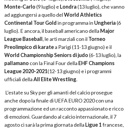
Monte-Carlo
(9 luglio) e
Londra
(13 luglio), che vanno
ad aggiungersi a quello del
World Athletics
Continental Tour Gold
in programma in
Ungheria
(6
luglio). E ancora, il baseball americano della
Major
League Baseball
, le arti marziali con il
Torneo
Preolimpico di karate
a Parigi (11-13 giugno) e il
World Championship Seniors di judo
(6-13 luglio), la
pallamano
con la Final Four della
EHF Champions
League 2020-2021
(12-13 giugno) e i programmi
ufficiali della
All Elite Wrestling
.
L’estate su Sky per gli amanti del calcio prosegue
anche dopo la finale di UEFA EURO 2020 con una
programmazione ed un racconto appassionato e ricco
di emozioni. Guardando al calcio internazionale, il 7
agosto ci sarà la prima giornata della
Ligue 1
francese,