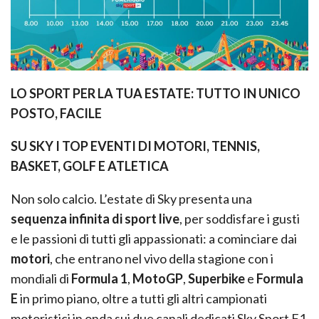
LO SPORT PER LA TUA ESTATE: TUTTO IN UNICO
POSTO, FACILE
SU SKY I TOP EVENTI DI MOTORI, TENNIS,
BASKET, GOLF E ATLETICA
Non solo calcio. L’estate di Sky presenta una
sequenza infinita di sport live
, per soddisfare i gusti
e le passioni di tutti gli appassionati: a cominciare dai
motori
, che entrano nel vivo della stagione con i
mondiali di
Formula 1
,
MotoGP
,
Superbike
e
Formula
E
in primo piano, oltre a tutti gli altri campionati
motoristici in onda sui due canali dedicati Sky Sport F1