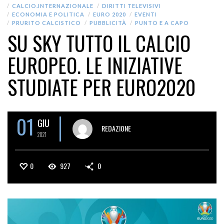
CALCIO.INTERNAZIONALE
DIRITTI TELEVISIVI
ECONOMIA E POLITICA
EURO 2020
EVENTI
PRURITO CALCISTICO
PUBBLICITÀ
PUNTO E A CAPO
SU SKY TUTTO IL CALCIO
EUROPEO. LE INIZIATIVE
STUDIATE PER EURO2020
01
GIU
REDAZIONE
2021
0
927
0