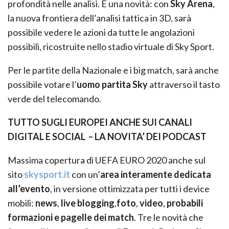
profondità nelle analisi. E una novità: con
Sky Arena
,
la nuova frontiera dell’analisi tattica in 3D, sarà
possibile vedere le azioni da tutte le angolazioni
possibili, ricostruite nello stadio virtuale di Sky Sport.
Per le partite della Nazionale e i big match, sarà anche
possibile votare l’
uomo partita Sky
attraverso il tasto
verde del telecomando.
TUTTO SUGLI EUROPEI ANCHE SUI CANALI
DIGITAL E SOCIAL –
LA NOVITA’ DEI PODCAST
Massima copertura di UEFA EURO 2020 anche sul
sito
skysport.it
con un’
area interamente dedicata
all’evento
, in versione ottimizzata per tutti i device
mobili:
news
,
live blogging
,
foto
,
video
,
probabili
formazioni e pagelle dei match
. Tre le novità che