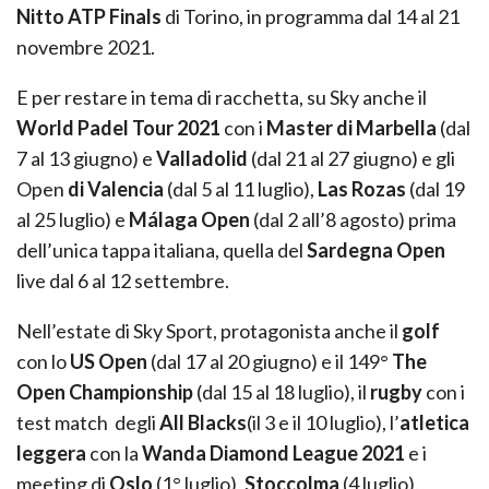
Nitto ATP Finals
di Torino, in programma dal 14 al 21
novembre 2021.
E per restare in tema di racchetta, su Sky anche il
World Padel Tour 2021
con i
Master di Marbella
(dal
7 al 13 giugno) e
Valladolid
(dal 21 al 27 giugno) e gli
Open
di Valencia
(dal 5 al 11 luglio),
Las Rozas
(dal 19
al 25 luglio) e
Málaga Open
(dal 2 all’8 agosto) prima
dell’unica tappa italiana, quella del
Sardegna Open
live dal 6 al 12 settembre.
Nell’estate di Sky Sport, protagonista anche il
golf
con lo
US Open
(dal 17 al 20 giugno) e il 149°
The
Open Championship
(dal 15 al 18 luglio), il
rugby
con i
test match degli
All Blacks
(il 3 e il 10 luglio), l’
atletica
leggera
con la
Wanda Diamond League 2021
e i
meeting di
Oslo
(1° luglio),
Stoccolma
(4 luglio),