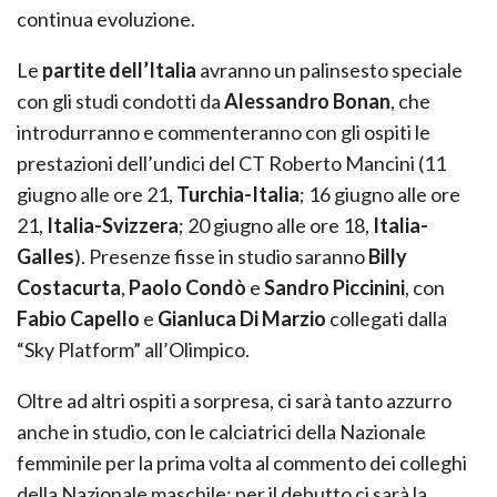
continua evoluzione.
Le
partite dell’Italia
avranno un palinsesto speciale
con gli studi condotti da
Alessandro Bonan
, che
introdurranno e commenteranno con gli ospiti le
prestazioni dell’undici del CT Roberto Mancini (11
giugno alle ore 21,
Turchia-Italia
; 16 giugno alle ore
21,
Italia-Svizzera
; 20 giugno alle ore 18,
Italia-
Galles
). Presenze fisse in studio saranno
Billy
Costacurta
,
Paolo Condò
e
Sandro Piccinini
, con
Fabio Capello
e
Gianluca Di Marzio
collegati dalla
“Sky Platform” all’Olimpico.
Oltre ad altri ospiti a sorpresa, ci sarà tanto azzurro
anche in studio, con le calciatrici della Nazionale
femminile per la prima volta al commento dei colleghi
della Nazionale maschile: per il debutto ci sarà la