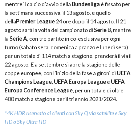
mentre il calcio d’avvio della
Bundesliga
è fissato per
la settimana successiva, il 13 agosto, e quello
della
Premier League
24 ore dopo, il 14 agosto. Il 21
agosto sarà la volta del campionato di
Serie B
, mentre
la
Serie A
, con tre partite in co-esclusiva per ogni
turno (sabato sera, domenica a pranzo e lunedì sera)
per un totale di 114 match a stagione, prenderà il via il
22 agosto. E a settembre si apre la stagione delle
coppe europee, con l’inizio della fase a gironi di
UEFA
Champions League
,
UEFA Europa League
e
UEFA
Europa Conference League
, per un totale di oltre
400 match a stagione per il triennio 2021/2024.
*4K HDR riservato ai clienti con Sky Q via satellite e Sky
HD o Sky Ultra HD