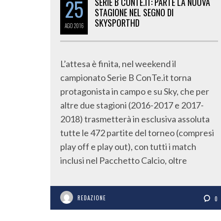
25
SERIE B CONTE.IT: PARTE LA NUOVA
STAGIONE NEL SEGNO DI
SKYSPORTHD
AGO
2016
L’attesa è finita, nel weekend il
campionato Serie B ConTe.it torna
protagonista in campo e su Sky, che per
altre due stagioni (2016-2017 e 2017-
2018) trasmetterà in esclusiva assoluta
tutte le 472 partite del torneo (compresi
play off e play out), con tutti i match
inclusi nel Pacchetto Calcio, oltre
REDAZIONE
0