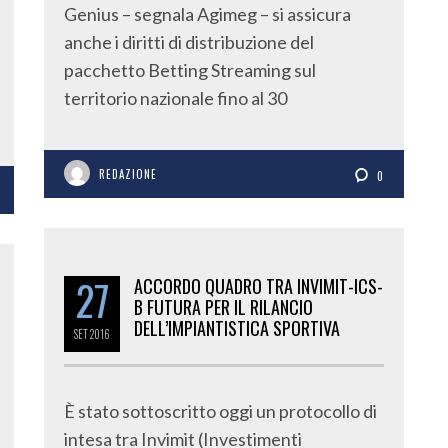
Genius – segnala Agimeg – si assicura
anche i diritti di distribuzione del
pacchetto Betting Streaming sul
territorio nazionale fino al 30
REDAZIONE
0
27
ACCORDO QUADRO TRA INVIMIT-ICS-
B FUTURA PER IL RILANCIO
DELL’IMPIANTISTICA SPORTIVA
SET
2016
È stato sottoscritto oggi un protocollo di
intesa tra Invimit (Investimenti