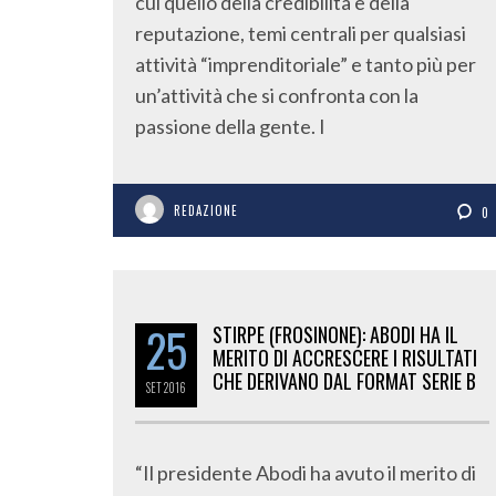
cui quello della credibilità e della
reputazione, temi centrali per qualsiasi
attività “imprenditoriale” e tanto più per
un’attività che si confronta con la
passione della gente. I
REDAZIONE
0
25
STIRPE (FROSINONE): ABODI HA IL
MERITO DI ACCRESCERE I RISULTATI
CHE DERIVANO DAL FORMAT SERIE B
SET
2016
“Il presidente Abodi ha avuto il merito di