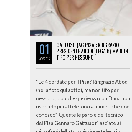
01
GATTUSO (AC PISA): RINGRAZIO IL
PRESIDENTE ABODI (LEGA B) MA NON
TIFO PER NESSUNO
NOV
2016
“Le 4 cordate per il Pisa? Ringrazio Abodi
(nella foto qui sotto), ma non tifo per
nessuno, dopo l’esperienza con Dana non
rispondo più al telefono a numeri che non
conosco”. Queste le parole del tecnico
del Pisa Gennaro Gattuso rilasciate ai
microfoni della trasmissione televisiva