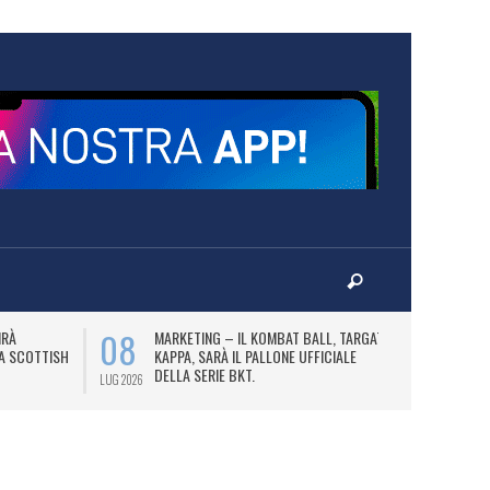
08
10
IRÀ
MARKETING – IL KOMBAT BALL, TARGATO
F
LA SCOTTISH
KAPPA, SARÀ IL PALLONE UFFICIALE
A
DELLA SERIE BKT.
LUG 2026
LUG 2026