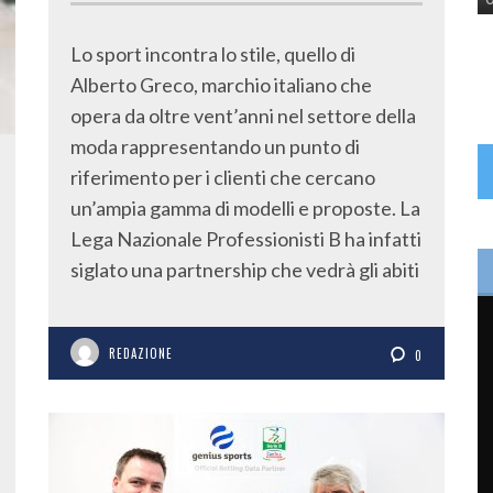
Lo sport incontra lo stile, quello di
Alberto Greco, marchio italiano che
opera da oltre vent’anni nel settore della
moda rappresentando un punto di
riferimento per i clienti che cercano
un’ampia gamma di modelli e proposte. La
Lega Nazionale Professionisti B ha infatti
siglato una partnership che vedrà gli abiti
REDAZIONE
0