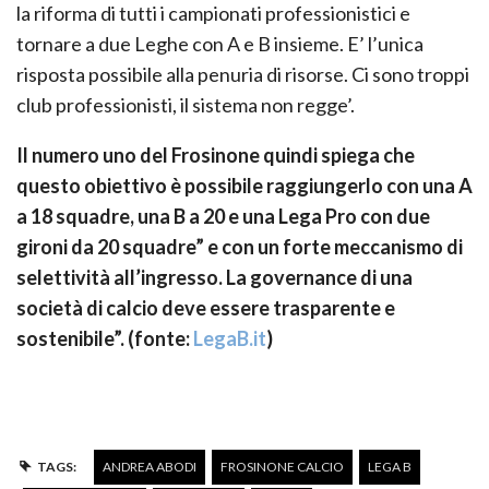
la riforma di tutti i campionati professionistici e
tornare a due Leghe con A e B insieme. E’ l’unica
risposta possibile alla penuria di risorse. Ci sono troppi
club professionisti, il sistema non regge’.
Il numero uno del Frosinone quindi spiega che
questo obiettivo è possibile raggiungerlo con una A
a 18 squadre, una B a 20 e una Lega Pro con due
gironi da 20 squadre” e con un forte meccanismo di
selettività all’ingresso. La governance di una
società di calcio deve essere trasparente e
sostenibile”. (fonte:
LegaB.it
)
TAGS:
ANDREA ABODI
FROSINONE CALCIO
LEGA B