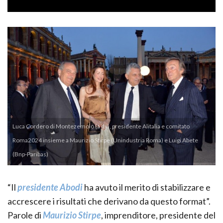
Luca Cordero di Montezemolo (a dx), presidente Alitalia e comitato
Roma2024 insieme a Maurizio Stirpe (Unindustria Roma) e Luigi Abete
(Bnp-Paribas)
“Il
presidente Abodi
ha avuto il merito di stabilizzare e
accrescere i risultati che derivano da questo format”.
Parole di
Maurizio Stirpe
, imprenditore, presidente del