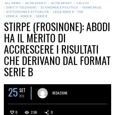
ALL NEWS
ALTRI EVENTI
ALTRI SPORT
CALCIO
DIRITTI TELEVISIVI
ECONOMIA E POLITICA
HOME PAGE
ISTITUZIONE E ATTUALITÀ
LEGA SERIE A - TIM
SERIE A - SERIE B
SERIE B
STIRPE (FROSINONE): ABODI
HA IL MERITO DI
ACCRESCERE I RISULTATI
CHE DERIVANO DAL FORMAT
SERIE B
25
SET
REDAZIONE
2016
0
2.5K
0