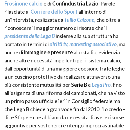
Frosinone calcio
e di
Confindustria Lazio.
Parole
rilasciate al
Corriere dello Sport
all’interno di
un’intervista, realizzata da
Tullio Calzone,
che oltre a
riconoscere il maggior numero di risorse che il
presidente della Lega B
insieme alla sua struttura ha
portato in termini di
diritti tv, marketing associativo
, ma
anche di
immagine e presenze
allo stadio, evidenzia
anche altre necessità impellenti per il sistema calcio,
dall’opportunità di una maggiore coesione fra le leghe
a un cuscino protettivo da realizzare attraverso una
più consistente mutualità per
Serie B
e
Lega Pro
, fino
all’esigenza di una riforma dei campionati, che ha visto
un primo passo ufficiale ieri in Consiglio federale ma
che Lega B chiede a gran voce fin dal 2010: ‘Io credo –
dice Stirpe – che abbiamo la necessità di avere risorse
aggiuntive per sostenerci e ritengo improcrastinabile