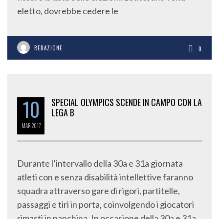
eletto, dovrebbe cedere le
REDAZIONE
0
10
SPECIAL OLYMPICS SCENDE IN CAMPO CON LA
LEGA B
MAR
2017
Durante l’intervallo della 30a e 31a giornata
atleti con e senza disabilità intellettive faranno
squadra attraverso gare di rigori, partitelle,
passaggi e tiri in porta, coinvolgendo i giocatori
rimasti in panchina. In occasione della 30a e 31a