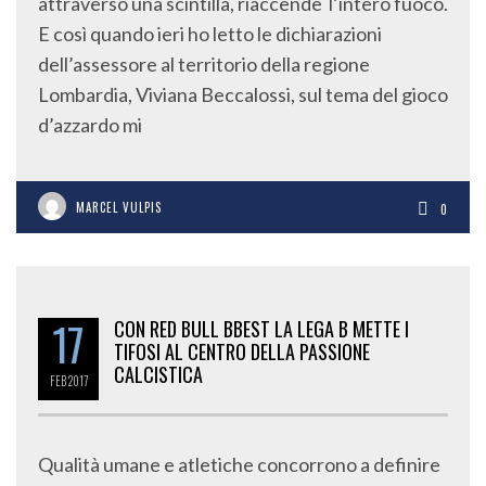
attraverso una scintilla, riaccende l’intero fuoco.
E così quando ieri ho letto le dichiarazioni
dell’assessore al territorio della regione
Lombardia, Viviana Beccalossi, sul tema del gioco
d’azzardo mi
MARCEL VULPIS
0
17
CON RED BULL BBEST LA LEGA B METTE I
TIFOSI AL CENTRO DELLA PASSIONE
CALCISTICA
FEB
2017
Qualità umane e atletiche concorrono a definire