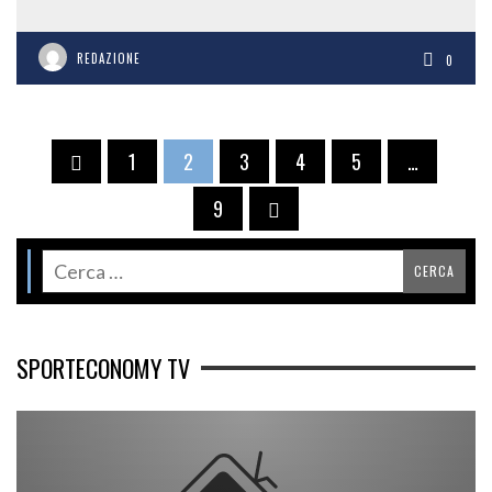
REDAZIONE
0
1
2
3
4
5
…
9
SPORTECONOMY TV