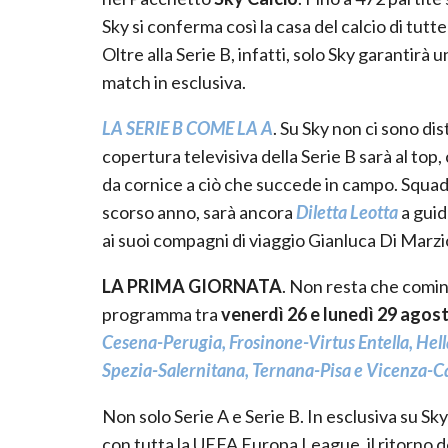
Sky si conferma così la casa del calcio di tutte 
Oltre alla Serie B, infatti, solo Sky garantirà
match in esclusiva.
LA SERIE B COME LA A
. Su Sky non ci sono dis
copertura televisiva della Serie B sarà al top
da cornice a ciò che succede in campo. Squad
scorso anno, sarà ancora
Diletta Leotta
a guid
ai suoi compagni di viaggio Gianluca Di Marz
LA PRIMA GIORNATA
. Non resta che comin
programma tra
venerdì 26 e lunedì 29 agos
Cesena-Perugia, Frosinone-Virtus Entella, Hell
Spezia-Salernitana, Ternana-Pisa e Vicenza-C
Non solo Serie A e Serie B. In esclusiva su Sk
con tutta la UEFA Europa League, il ritorno d