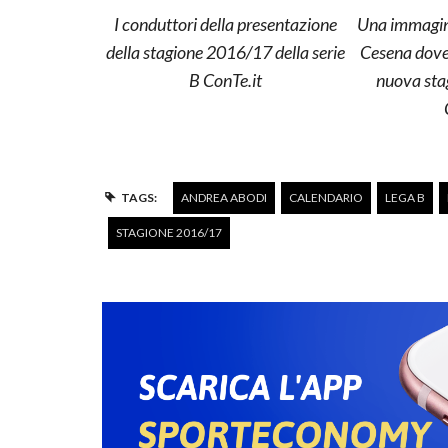
I conduttori della presentazione
Una immagine
della stagione 2016/17 della serie
Cesena dove 
B ConTe.it
nuova stag
TAGS:
ANDREA ABODI
CALENDARIO
LEGA B
STAGIONE 2016/17