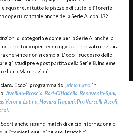
le squadre, di tutte le piazze e di tutte le tifoserie.
 una copertura totale anche della Serie A, con 132
tinzioni di categoria e come per la Serie A, anche la
, con uno studio iper tecnologico e rinnovato che farà
ra che vince non si cambia. Dopo il successo dello
are gli studi pre e post partita della Serie B, insieme
io e Luca Marchegiani.
ciare. Ecco il programma del
primo turno
, in
to
:
Avellino-Brescia, Bari-Cittadella, Benevento-Spal,
as Verona-Latina, Novara-Trapani, Pro Vercelli-Ascoli,
arpi.
y Sport anche i grandi match di calcio internazionale
ella Premier League inglese, i match di