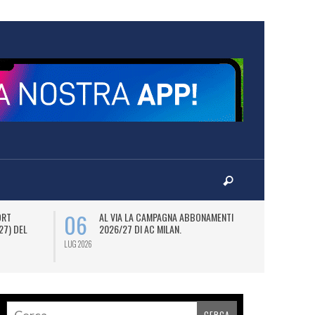
06
08
ORT
AL VIA LA CAMPAGNA ABBONAMENTI
M
27) DEL
2026/27 DI AC MILAN.
D
JO
LUG 2026
LUG 2026