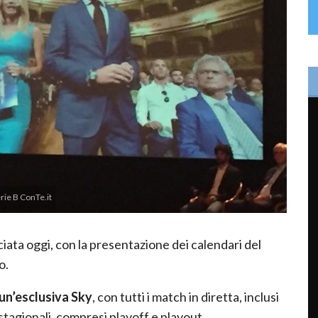
rie B ConTe.it
iata oggi, con la presentazione dei calendari del
o.
 un’esclusiva Sky
, con tutti i match in diretta, inclusi
 stagionali, compresi playoff e playout.