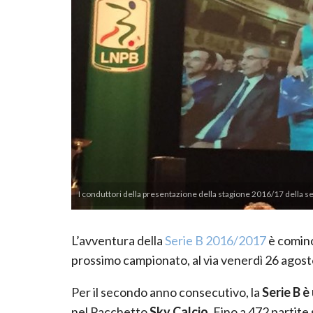
I conduttori della presentazione della stagione 2016/17 della se
L’avventura della
Serie B 2016/2017
è cominc
prossimo campionato, al via venerdì 26 agost
Per il secondo anno consecutivo, la
Serie B è
nel Pacchetto
Sky Calcio
. Fino a 472 partite