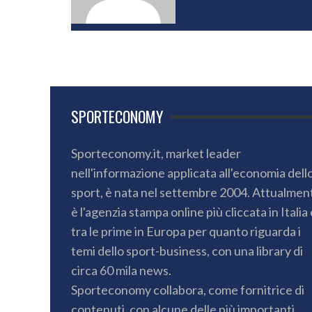
SPORTECONOMY
Sporteconomy.it, market leader
nell'informazione applicata all'economia dell
sport, è nata nel settembre 2004. Attualmen
è l'agenzia stampa online più cliccata in Italia 
tra le prime in Europa per quanto riguarda i
temi dello sport-business, con una library di
circa 60 mila news.
Sporteconomy collabora, come fornitrice di
contenuti, con alcune delle più importanti