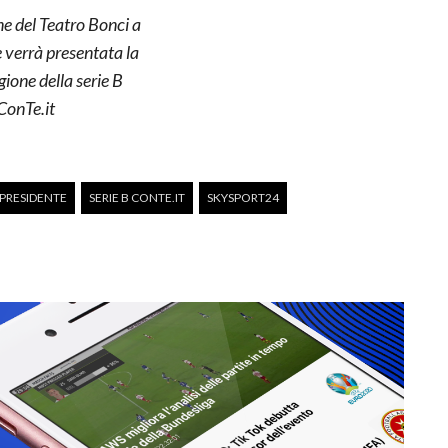
 del Teatro Bonci a
verrà presentata la
ione della serie B
ConTe.it
PRESIDENTE
SERIE B CONTE.IT
SKYSPORT24