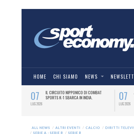
HOME
CHI SIAMO
NEWS
NEWSLET
07
07
NDESLIGA2
IL CIRCUITO NIPPONICO DI COMBAT
SPORTS K-1 SBARCA IN INDIA.
LUG 2026
LUG 2026
ALL NEWS
ALTRI EVENTI
CALCIO
DIRITTI TELEVI
SERIE A - SERIE B
SERIE B