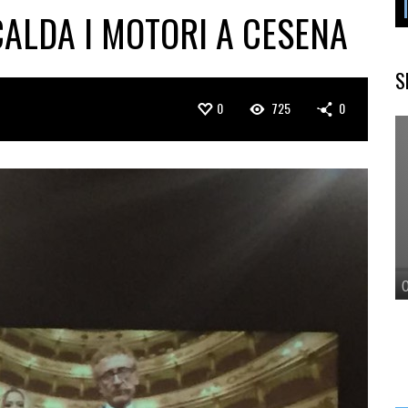
SCALDA I MOTORI A CESENA
S
0
725
0