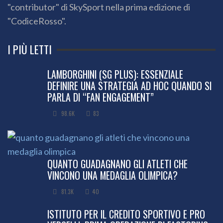
"contributor" di SkySport nella prima edizione di
"CodiceRosso".
I PIÙ LETTI
LAMBORGHINI (SG PLUS): ESSENZIALE
DEFINIRE UNA STRATEGIA AD HOC QUANDO SI
PARLA DI “FAN ENGAGEMENT”
98.6K
83
QUANTO GUADAGNANO GLI ATLETI CHE
VINCONO UNA MEDAGLIA OLIMPICA?
81.3K
40
ISTITUTO PER IL CREDITO SPORTIVO E PRO