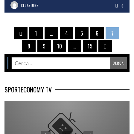
REDAZIONE
0
1
…
4
5
6
7
8
9
10
…
15
SPORTECONOMY TV