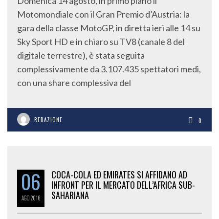
Domenica 14 agosto, in primo piano il
Motomondiale con il Gran Premio d’Austria: la
gara della classe MotoGP, in diretta ieri alle 14 su
Sky Sport HD e in chiaro su TV8 (canale 8 del
digitale terrestre), è stata seguita
complessivamente da 3.107.435 spettatori medi,
con una share complessiva del
REDAZIONE
0
06
COCA-COLA ED EMIRATES SI AFFIDANO AD
INFRONT PER IL MERCATO DELL’AFRICA SUB-
SAHARIANA
AGO
2016