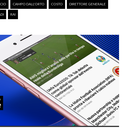
LCIO
CAMPO DALL'ORTO
COSTO
DIRETTORE GENERALE
DI
RAI