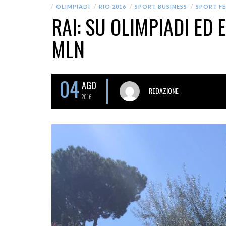
OLIMPIADI
RIO 2016
SPORT BUSINESS
SPORT F
RAI: SU OLIMPIADI ED 
MLN
04
AGO
REDAZIONE
2016