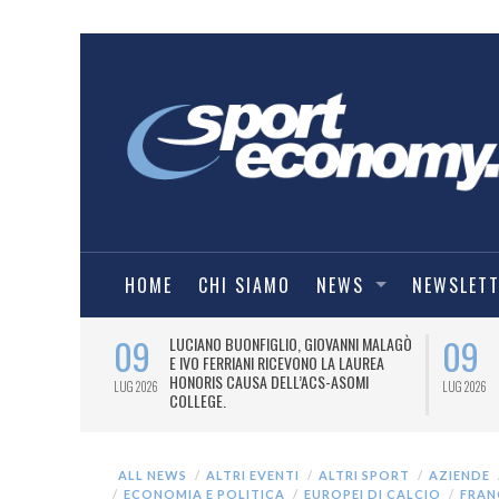
HOME
CHI SIAMO
NEWS
NEWSLET
09
09
PRESTI LA
LUCIANO BUONFIGLIO, GIOVANNI MALAGÒ
ELL’ASOMI
E IVO FERRIANI RICEVONO LA LAUREA
HONORIS CAUSA DELL’ACS-ASOMI
LUG 2026
LUG 2026
COLLEGE.
ALL NEWS
ALTRI EVENTI
ALTRI SPORT
AZIENDE
ECONOMIA E POLITICA
EUROPEI DI CALCIO
FRAN