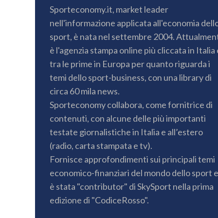
Sporteconomy.it, market leader
nell'informazione applicata all'economia dell
sport, è nata nel settembre 2004. Attualmen
è l'agenzia stampa online più cliccata in Italia 
tra le prime in Europa per quanto riguarda i
temi dello sport-business, con una library di
circa 60 mila news.
Sporteconomy collabora, come fornitrice di
contenuti, con alcune delle più importanti
testate giornalistiche in Italia e all’estero
(radio, carta stampata e tv).
Fornisce approfondimenti sui principali temi
economico-finanziari del mondo dello sport 
è stata "contributor" di SkySport nella prima
edizione di "CodiceRosso".