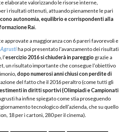
e elaborate valorizzando le risorse interne,
r i risultati ottenuti, attuando pienamente le pari
scono autonomia, equilibrio e corrispondenti alla
nformazione Ra
i.
te approvate a maggioranza con 6 pareri favorevoli e
 Agrusti
ha poi presentato l’avanzamento dei risultati
 l’
esercizio 2016 si chiuderà in pareggio
grazie a
dget, un risultato importante che consegue l’obiettivo
rimonio,
dopo numerosi anni chiusi con perdite di
razione del fatto che il 2016 peraltro (come tutti gli
stimenti in diritti sportivi (Olimpiadi e Campionati
 Agrusti ha infine spiegato come stia proseguendo
l’aggiornamento tecnologico dell’azienda, che su quello
ion, 18 per i cartoni, 280 per il cinema).