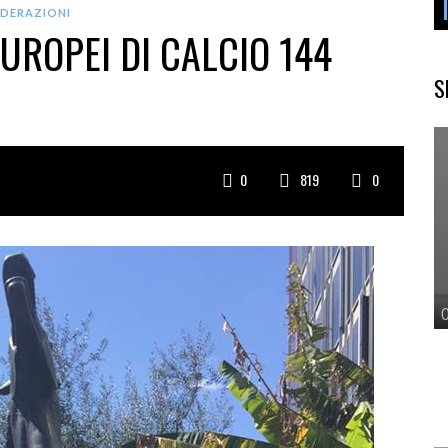
EDERAZIONI
EUROPEI DI CALCIO 144
S
0
819
0