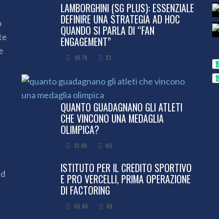
LAMBORGHINI (SG PLUS): ESSENZIALE
DEFINIRE UNA STRATEGIA AD HOC
o
QUANDO SI PARLA DI “FAN
te
ENGAGEMENT”
e
98.7K
83
QUANTO GUADAGNANO GLI ATLETI
CHE VINCONO UNA MEDAGLIA
OLIMPICA?
81.4K
40
ISTITUTO PER IL CREDITO SPORTIVO
ed
E PRO VERCELLI, PRIMA OPERAZIONE
DI FACTORING
66.4K
48