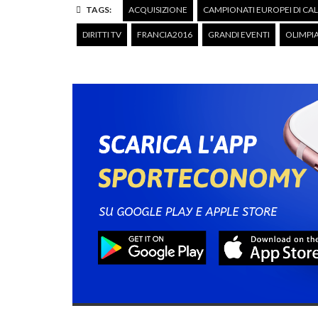
TAGS:
ACQUISIZIONE
CAMPIONATI EUROPEI DI CA
DIRITTI TV
FRANCIA2016
GRANDI EVENTI
OLIMPIA