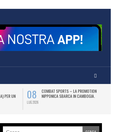
08
12
COMBAT SPORTS – LA PROMOTION
L
 A) PER UN
NIPPONICA SBARCA IN CAMBOGIA.
(2
AS
LUG 2026
LUG 2026