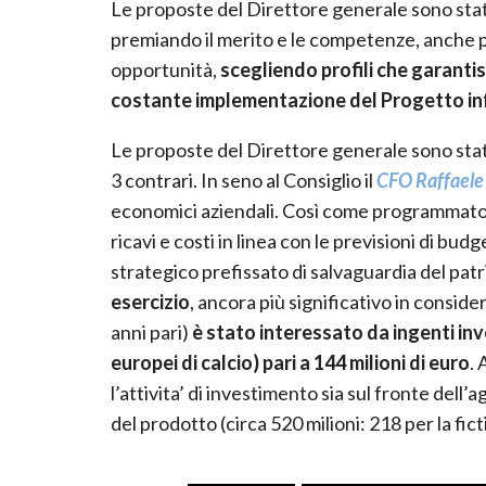
Le proposte del Direttore generale sono stat
premiando il merito e le competenze, anche pe
opportunità,
scegliendo profili che garanti
costante implementazione del Progetto i
Le proposte del Direttore generale sono sta
3 contrari. In seno al Consiglio il
CFO Raffaele
economici aziendali. Così come programmato,
ricavi e costi in linea con le previsioni di bu
strategico prefissato di salvaguardia del pat
esercizio
, ancora più significativo in conside
anni pari)
è stato interessato da ingenti inve
europei di calcio) pari a 144 milioni di euro
.
l’attivita’ di investimento sia sul fronte del
del prodotto (circa 520 milioni: 218 per la fict