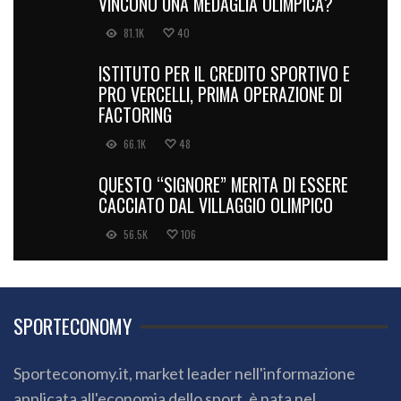
VINCONO UNA MEDAGLIA OLIMPICA?
81.1K
40
ISTITUTO PER IL CREDITO SPORTIVO E
PRO VERCELLI, PRIMA OPERAZIONE DI
FACTORING
66.1K
48
QUESTO “SIGNORE” MERITA DI ESSERE
CACCIATO DAL VILLAGGIO OLIMPICO
56.5K
106
SPORTECONOMY
Sporteconomy.it, market leader nell'informazione
applicata all'economia dello sport, è nata nel