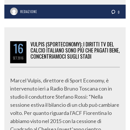
REDAZIONE
0
16
VULPIS (SPORTECONOMY): I DIRITTI TV DEL
CALCIO ITALIANO SONO PIÙ CHE PAGATI BENE,
CONCENTRIAMOCI SUGLI STADI
SET
2016
Marcel Vulpis, direttore di Sport Economy, è
intervenuto ieri a Radio Bruno Toscana con in
studio il conduttore Stefano Rossi: “Nella
sessione estiva il bilancio di un club può cambiare
volto. Per quanto riguarda l’ACF Fiorentina lo
abbiamo visto nel 2015 con la cessione di
Cuadrado al Chelsea (quest’anno rientro