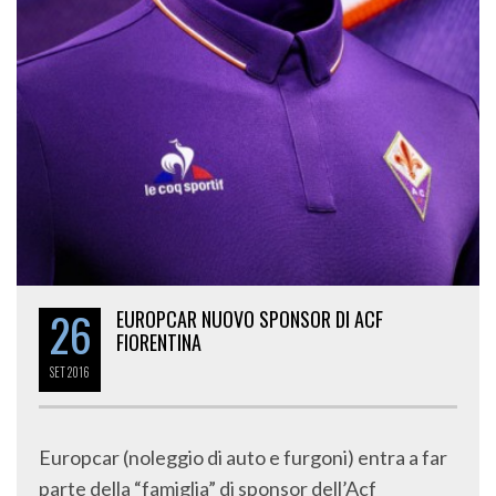
26
EUROPCAR NUOVO SPONSOR DI ACF
FIORENTINA
SET
2016
Europcar (noleggio di auto e furgoni) entra a far
parte della “famiglia” di sponsor dell’Acf