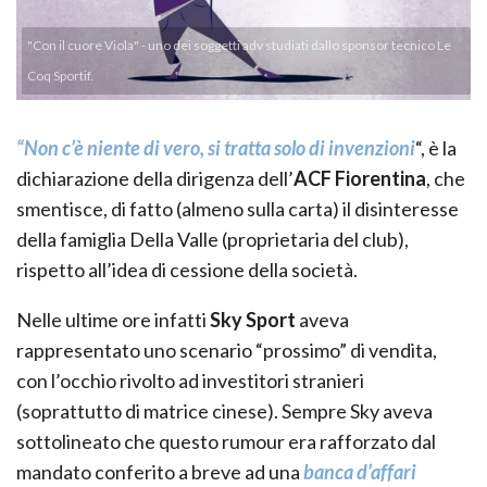
"Con il cuore Viola" - uno dei soggetti adv studiati dallo sponsor tecnico Le
Coq Sportif.
“Non c’è niente di vero, si tratta solo di invenzioni
“, è la
dichiarazione della dirigenza dell’
ACF Fiorentina
, che
smentisce, di fatto (almeno sulla carta) il disinteresse
della famiglia Della Valle (proprietaria del club),
rispetto all’idea di cessione della società.
Nelle ultime ore infatti
Sky Sport
aveva
rappresentato uno scenario “prossimo” di vendita,
con l’occhio rivolto ad investitori stranieri
(soprattutto di matrice cinese). Sempre Sky aveva
sottolineato che questo rumour era rafforzato dal
mandato conferito a breve ad una
banca d’affari