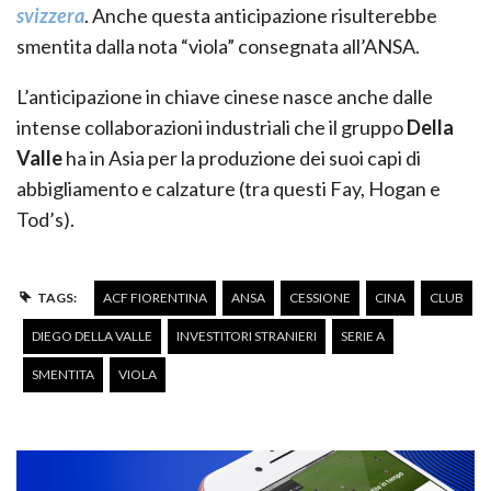
svizzera
. Anche questa anticipazione risulterebbe
smentita dalla nota “viola” consegnata all’ANSA.
L’anticipazione in chiave cinese nasce anche dalle
intense collaborazioni industriali che il gruppo
Della
Valle
ha in Asia per la produzione dei suoi capi di
abbigliamento e calzature (tra questi Fay, Hogan e
Tod’s).
TAGS:
ACF FIORENTINA
ANSA
CESSIONE
CINA
CLUB
DIEGO DELLA VALLE
INVESTITORI STRANIERI
SERIE A
SMENTITA
VIOLA