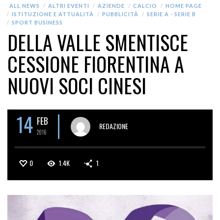
ALL NEWS
ALTRI EVENTI
AZIENDE
CALCIO
HOME PAGE
ISTITUZIONE E ATTUALITÀ
PUBBLICITÀ
SERIE A - SERIE B
SPORT BUSINESS
DELLA VALLE SMENTISCE
CESSIONE FIORENTINA A
NUOVI SOCI CINESI
14
FEB
REDAZIONE
2016
0
1.4K
1